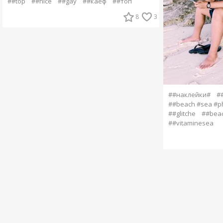
##top
##nice
##gay
##каеф
##топ
8
3
##наклейки#
#
##beach #sea #ph
##glitche
##bea
##vitaminesea