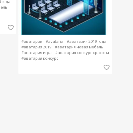
 года
бель
#аватария
#avataria
#аватария 2019 года
#аватария 2019
#аватария новая мебель
#аватария игра
#аватария конкурс красоты
#аватария конкурс