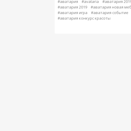
#аватария
#avataria
#аватария 2019
#аватария 2019
#аватария новая ме
#аватария игра
#аватария событие
#аватария конкурс красоты