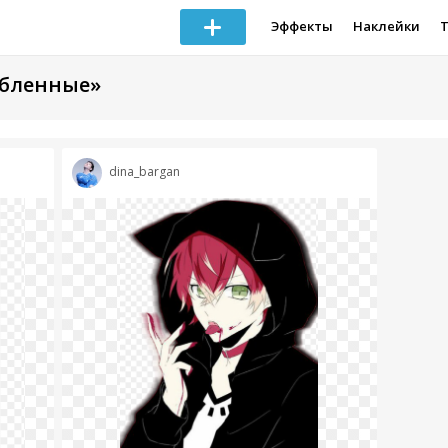
Эффекты
Наклейки
юбленные»
dina_bargan