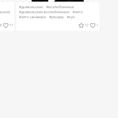
#дьявольские
#возлюбленные
льские
#дьявольские возлюбленные
#аято
#аято сакамаки
#рендер
#кун
8
17
72
7