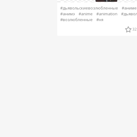
#дьявольскиевозлюбленные
#аниме
#анимэ
#anime
#animation
#дьяво
#возлюбленные
#ня
32