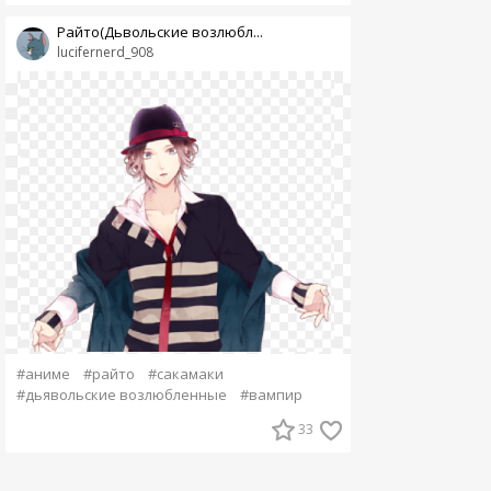
Райто(Дьвольские возлюбл...
lucifernerd_908
#аниме
#райто
#сакамаки
#дьявольские возлюбленные
#вампир
33