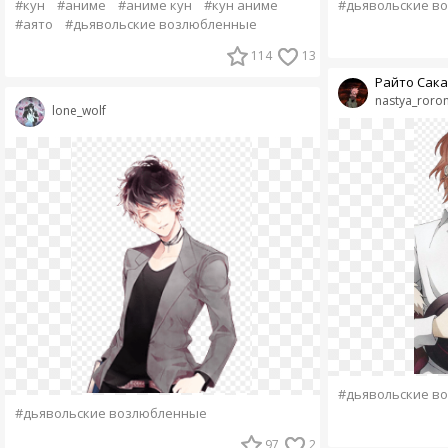
#кун
#аниме
#аниме кун
#кун аниме
#дьявольские в
#аято
#дьявольские возлюбленные
114
13
Райто Сак
nastya_roro
lone_wolf
#дьявольские в
#дьявольские возлюбленные
97
2