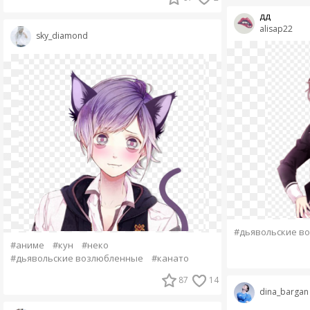
дд
alisap22
sky_diamond
#дьявольские в
#аниме
#кун
#неко
#дьявольские возлюбленные
#канато
87
14
dina_bargan