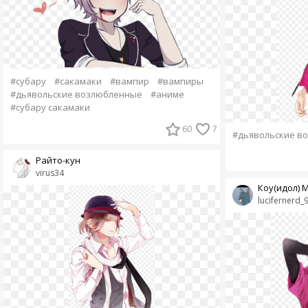
#субару
#сакамаки
#вампир
#вампиры
#дьявольские возлюбленные
#аниме
#субару сакамаки
60
7
#дьявольские в
Райто-кун
virus34
Коу(идол) 
lucifernerd_