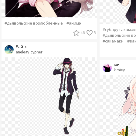
#дьявольские возлюбленные
#анимэ
#субару сакамак
46
5
#дьявольские в
#сакамаки
#ва
Райто
aneleay_cypher
юи
kimiey