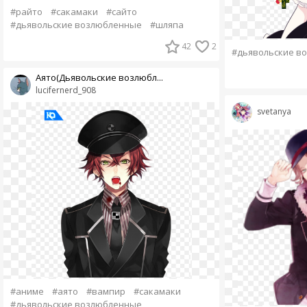
#райто
#сакамаки
#сайто
#дьявольские возлюбленные
#шляпа
42
2
#дьявольские в
Аято(Дьявольские возлюбл...
lucifernerd_908
svetanya
#аниме
#аято
#вампир
#сакамаки
#дьявольские возлюбленные