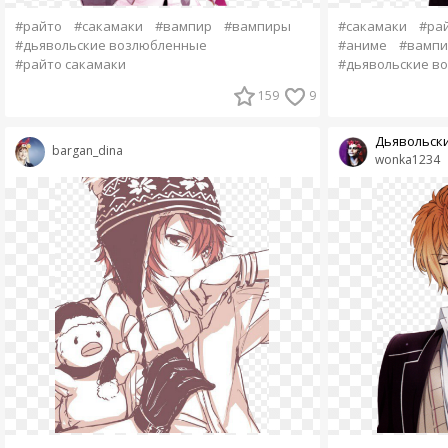
#райто
#сакамаки
#вампир
#вампиры
#сакамаки
#ра
#дьявольские возлюбленные
#аниме
#вампи
#райто сакамаки
#дьявольские в
159
9
Дьявольск
bargan_dina
wonka1234