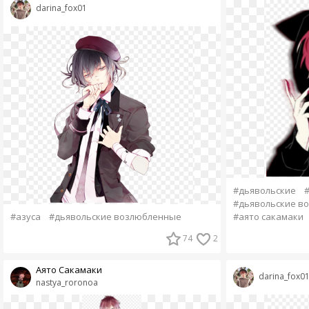
darina_fox01
#дьявольские
#дьявольские в
#азуса
#дьявольские возлюбленные
#аято сакамаки
74
2
Аято Сакамаки
darina_fox0
nastya_roronoa