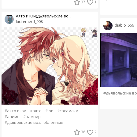
37
1
Аято и Юи(Дьявольские во...
lucifernerd_908
diablo_666
#дьявольские в
#аято и юи
#аято
#юи
#сакамаки
#аниме
#вампир
#дьявольские возлюбленные
36
2