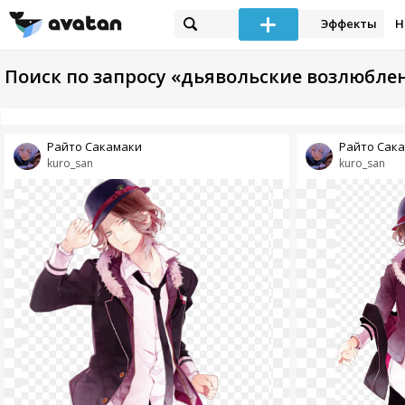
Эффекты
Н
Поиск по запросу «дьявольские возлюбле
Райто Сакамаки
Райто Сак
kuro_san
kuro_san