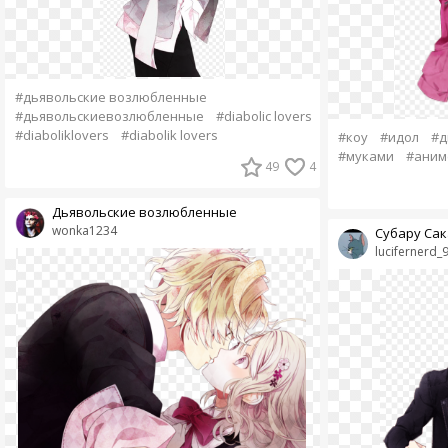
#дьявольские возлюбленные
#дьявольскиевозлюбленные
#diabolic lovers
#diaboliklovers
#diabolik lovers
#коу
#идол
#д
#муками
#аним
49
4
Дьявольские возлюбленные
wonka1234
Субару Сак
lucifernerd_