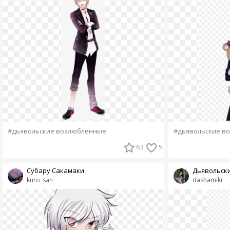
#дьявольские возлюбленные
#дьявольские в
63
5
Субару Сакамаки
Дьявольск
kuro_san
dashamiki