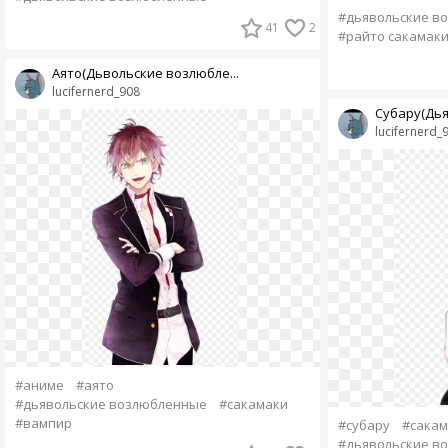
#дьявольские в
41
2
#райто сакамак
Аято(Дьвольские возлюбле...
lucifernerd_908
Субару(Дья
lucifernerd_
#аниме
#аято
#дьявольские возлюбленные
#сакамаки
#вампир
#субару
#сакам
#дьявольские в