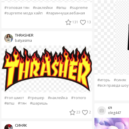
#топовая тян
#наклейки
#впш
#supreme
#supreme мода хайп
#ларинчушкаебаная
131
13
THRASHER
batyasima
#игорь
#синяк
#вся правда шоу
#топ шмот
#трешер
#наклейка
#топого
#впш
#тян
#шаришь
сп
23
2
oleg447
СИНЯК