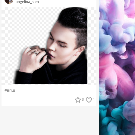
angelina_sten
#впш
8
1