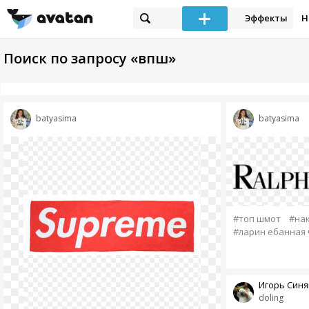
Эффекты
Н
Поиск по запросу «впш»
batyasima
batyasima
#топ шмот
#на
#ларин ебанная
Игорь Синя
doling