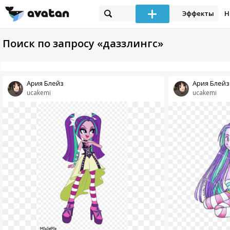
Эффекты
Н
Поиск по запросу «даззлингс»
Ария Блейз
Ария Блейз
ucakemi
ucakemi