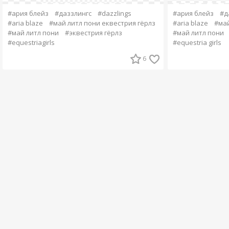
#ария блейз
#д
#ария блейз
#даззлингс
#dazzlings
#aria blaze
#май
#aria blaze
#май литл пони еквестрия гёрлз
#май литл пони
#май литл пони
#эквестрия гёрлз
#equestria girls
#equestriagirls
6