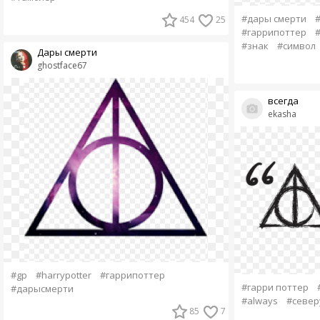
#дары смерти
454
25
#гаррипоттер
#
#знак
#символ
Дары смерти
ghostface67
всегда
ekasha
#gp
#harrypotter
#гаррипоттер
#гарри поттер
#дарысмерти
#always
#север
85
7