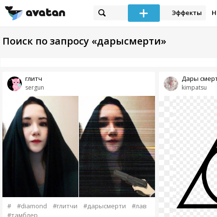
Эффекты
Н
Поиск по запросу «дарысмерти»
глитч
Дары смер
sergun
kimpatsu
#
#diamond
#глитчи
#дарысмерти
#лав
#тамблер