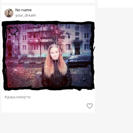
No name
your_dream
#дарысмерти