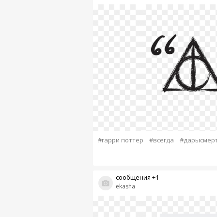
#гарри поттер
#всегда
#дарысмер
сообщения +1
ekasha