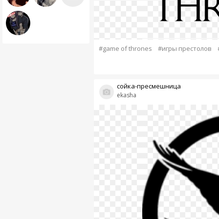
#game of thrones
#игры престолов
сойка-пресмешница
ekasha