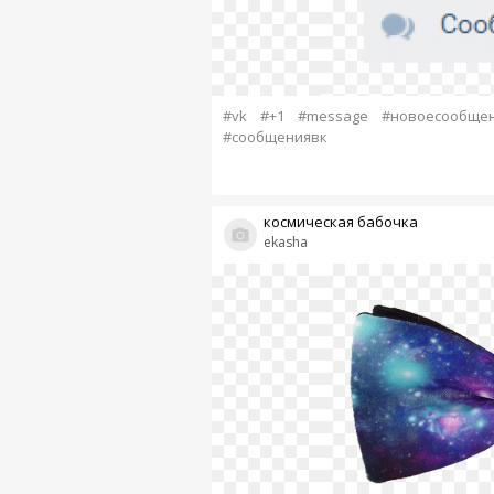
#vk
#+1
#message
#новоесообще
#сообщениявк
космическая бабочка
ekasha