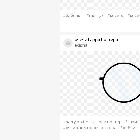
#бабочка
#галстук
#космос
#косм
очечи Гарри Поттера
ekasha
#harry potter
#гарри поттер
#гарик
#очки как у гарри поттера
#очёчи