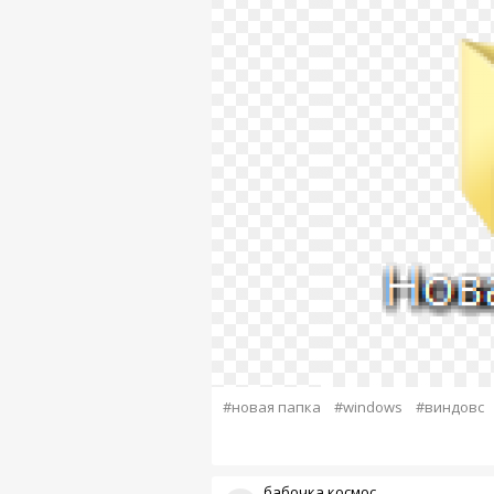
#новая папка
#windows
#виндовс
бабочка космос