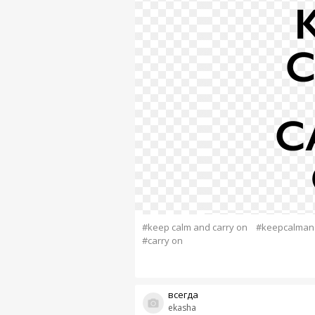
#keep calm and carry on
#keepcalman
#carry on
всегда
ekasha