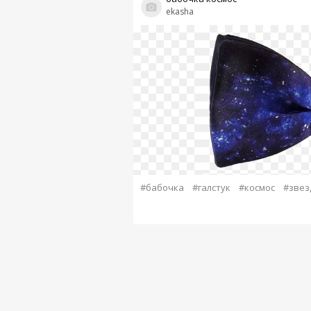
ekasha
#бабочка
#галстук
#космос
#звез