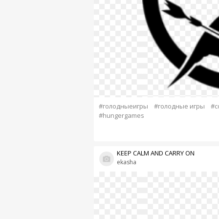
#голодныеигры
#голодные игры
#с
#hungergames
KEEP CALM AND CARRY ON
ekasha