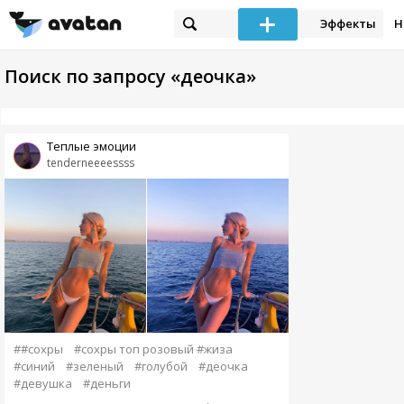
Эффекты
Н
Поиск по запросу «деочка»
Теплые эмоции
tenderneeeessss
##сохры
#сохры топ розовый #жиза
#синий
#зеленый
#голубой
#деочка
#девушка
#деньги