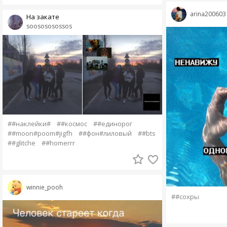
arina200603
На закате
soosososossos
##наклейки#
##космос
##единорог
##moon#poom#jigfh
##фон#лиловый
##bts
##glitche
##homerrr
winnie_pooh
##сохры