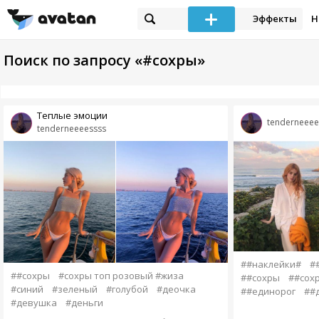
Эффекты
Н
Поиск по запросу «#сохры»
Теплые эмоции
tenderneeee
tenderneeeessss
##наклейки#
#
##сохры
#сохры топ розовый #жиза
##сохры
##сох
#синий
#зеленый
#голубой
#деочка
##единорог
##
#девушка
#деньги