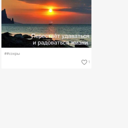
##сохры
1