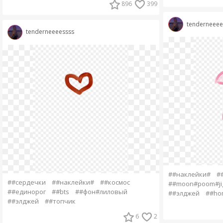
896
399
tenderneeee
tenderneeeessss
##наклейки#
#
##сердечки
##наклейки#
##космос
##moon#poom#ji
##единорог
##bts
##фон#лиловый
##элджей
##ho
##элджей
##топчик
6
2