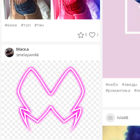
#ееее
#топ
#тян
8
2
Маска
smelayavnkk
#небо
#зведы
#романтика
#л
lola68