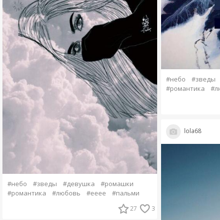
#небо
#зведы
#романтика
#л
lola68
#небо
#зведы
#девушка
#ромашки
#романтика
#любовь
#ееее
#пальми
27
3