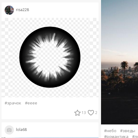
risa228
#зрачок
#ееее
13
2
lola68
#небо
#зведы
#романтика
#л