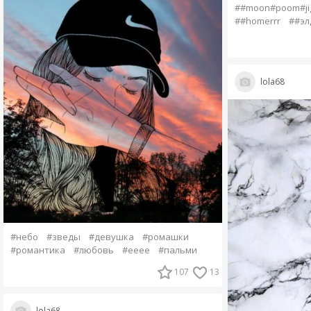
##moon#poom#ji
##homerrr
##эл
lola68
#небо
#зведы
#девушка
#ромашки
#романтика
#любовь
#ееее
#пальми
107
13
lola68