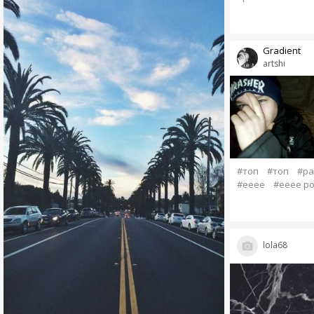
Gradient
artshi
#топ
#топ
#ра
#ееее
#ееее ро
lola68