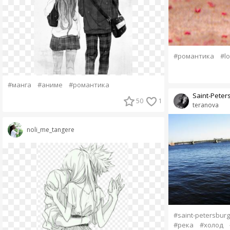
#романтика
#l
#манга
#аниме
#романтика
Saint-Peter
50
1
teranova
noli_me_tangere
#saint-petersburg
#река
#холод