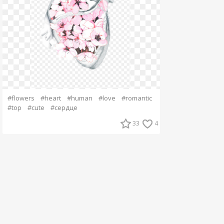
#flowers
#heart
#human
#love
#romantic
#top
#cute
#сердце
33
4