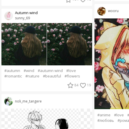
wooru
Autumn wind
sunny_69
#autumn
#wind
#autumn wind
#love
#romantic
#nature
#beautiful
#flowers
84
19
noli_me_tangere
#anime
#love
#
#любовь
#рома