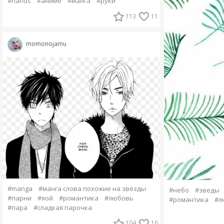
#hands
#аниме
#манга
#руки
113
11
momonojamu
#manga
#манга слова похожие на звёзды
#небо
#зведы
#парни
#яой
#романтика
#любовь
#романтика
#л
#пара
#сладкая парочка
104
16