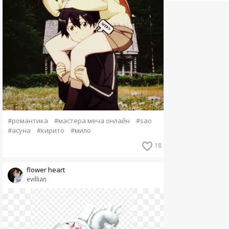
#романтика
#мастера меча онлайн
#sao
#асуна
#кирито
#мило
18
flower heart
evillian