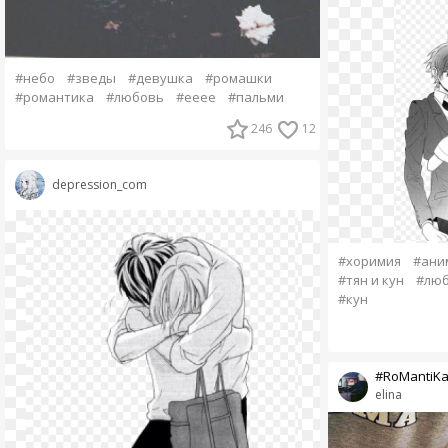
#небо
#зведы
#девушка
#ромашки
#романтика
#любовь
#ееее
#пальми
246
12
depression_com
#хоримия
#ани
#тян и кун
#лю
#кун
#RoMantiK
elina