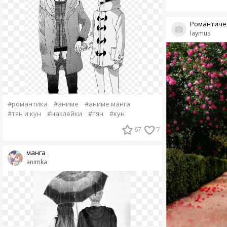
Романтиче
laymus
#романтика
#аниме
#аниме манга
#тян и кун
#наклейки
#тян
#кун
67
7
манга
animka