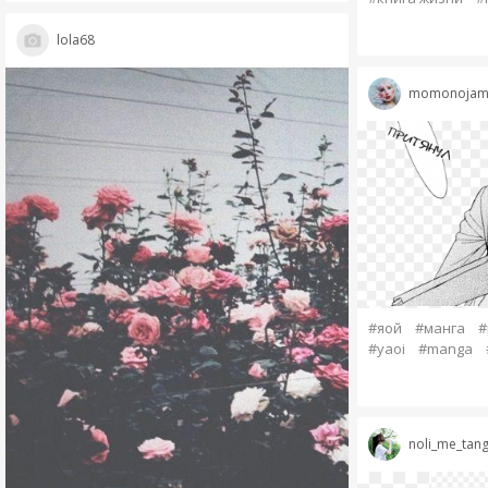
lola68
momonojam
#яой
#манга
#
#yaoi
#manga
noli_me_tan