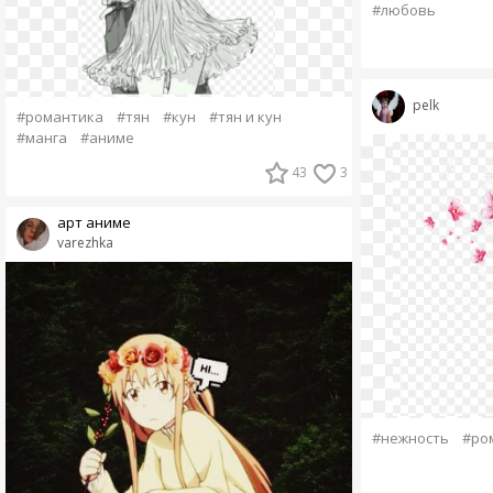
#любовь
pelk
#романтика
#тян
#кун
#тян и кун
#манга
#аниме
43
3
арт аниме
varezhka
#нежность
#ро