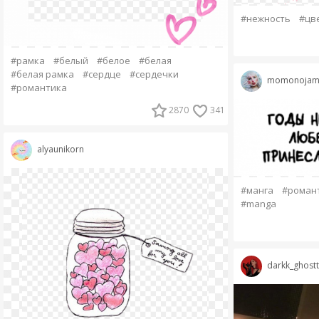
#нежность
#цв
#рамка
#белый
#белое
#белая
#белая рамка
#сердце
#сердечки
momonojam
#романтика
2870
341
alyaunikorn
#манга
#роман
#manga
darkk_ghostt