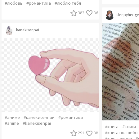
#любовь
#романтика
#люблю тебя
383
36
sleepyhedg
kanekisenpai
#аниме
#канекисенпай
#романтика
#anime
#kanekisenpai
#книга
#книги
#книга волшебс
291
38
#книга жизни
#