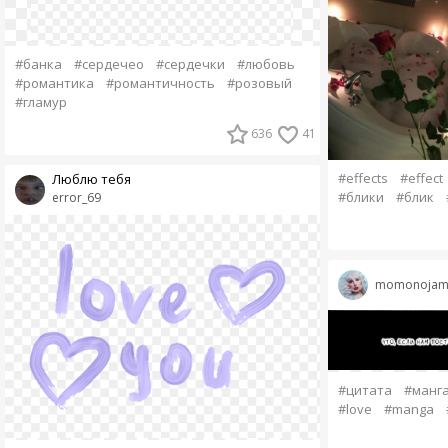
#банка
#сердечео
#сердечки
#любовь
#романтика
#романтичность
#розовый
#гламур
636
41
#effects
#effect
Люблю тебя
#блики
#блик
error_69
momonojam
#цитата
#манг
#love
#manga