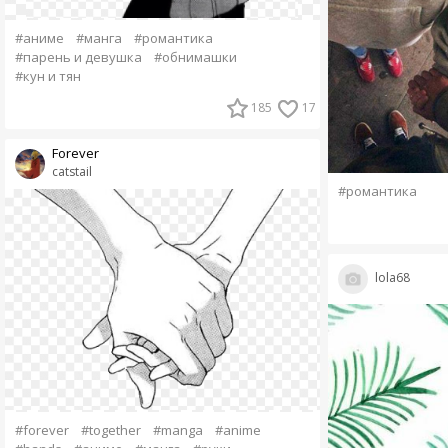
#аниме
#манга
#романтика
#парень и девушка
#обнимашки
#кун и тян
185
17
Forever
catstail
#романтика
lola68
#forever
#together
#manga
#anime