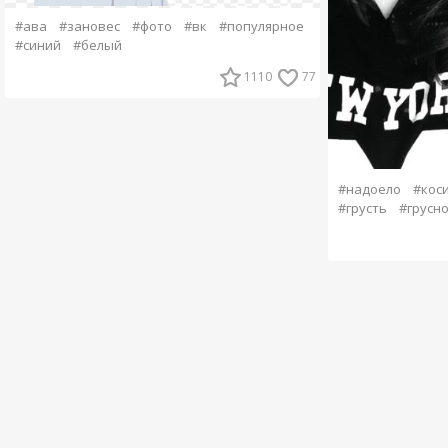
#ава
#зановес
#фото
#вк
#популярное
#синий
#белый
1110
77
#надоело
#кос
#грусть
#грусн