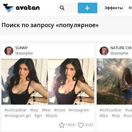
Эффекты
Н
Поиск по запросу «популярное»
SUNNY
NATURE CHI
lilsssophie
lilsssophie
#sofisadbar
#top
#like
#insta
#instagram
#sofisadbar
#sa
#instagram girl
#girl
#black
#like
#top
#su
16841
4593