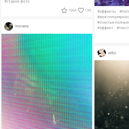
#старое фото
1664
199
#эффекты
#поп
#моя популярнос
#счастья полны
moraine
#эффект
#текс
vebs