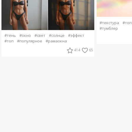
#текстура
#топ
#тумблер
#тень
#окно
#свет
#солнце
#эффект
#топ
#популярное
#рамаокна
414
65