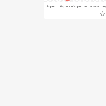
#крест
#красный крестик
#зачёркн