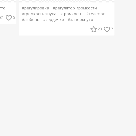
уто
#регулировка
#регулятор_громкости
#громкость звука
#громкость
#телефон
31
5
#любовь
#сердечко
#зачеркнуто
23
7