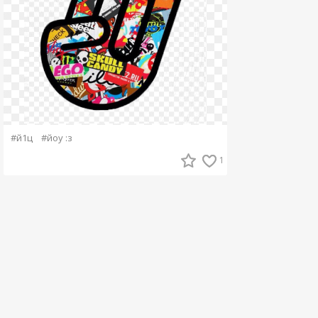
#й1ц
#йоу :з
1