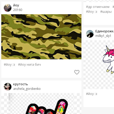
йоу
#др отмечаем
20160
#йоу :з
#шары
Единорожк
milky1_sly1
#йоу :з
#йоу нига бич
крутость
anzhela_gordienko
#йоу :з