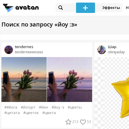
Эффекты
Н
Поиск по запросу «йоу :з»
tendernes
Шар.
tenderneeeessss
olesyaday
##йога
#йогурт
#йен
#йоу :з
#цветы
#цитата
#цветок
#цвета
213
53