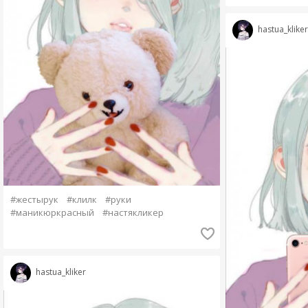
hastua_kliker
#жестырук
#клилк
#руки
#маникюркрасный
#настякликер
hastua_kliker