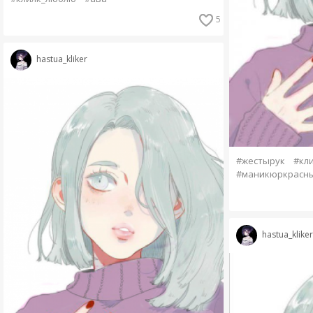
5
hastua_kliker
#жестырук
#кл
#маникюркрасн
hastua_kliker