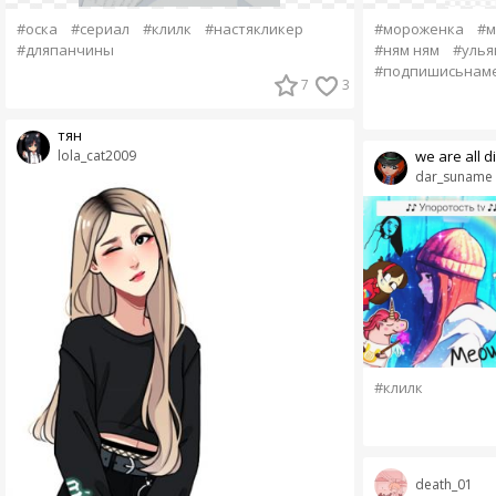
#оска
#сериал
#клилк
#настякликер
#мороженка
#м
#дляпанчины
#ням ням
#улья
#подпишисьнам
7
3
тян
lola_cat2009
we are all di
dar_suname
#клилк
death_01