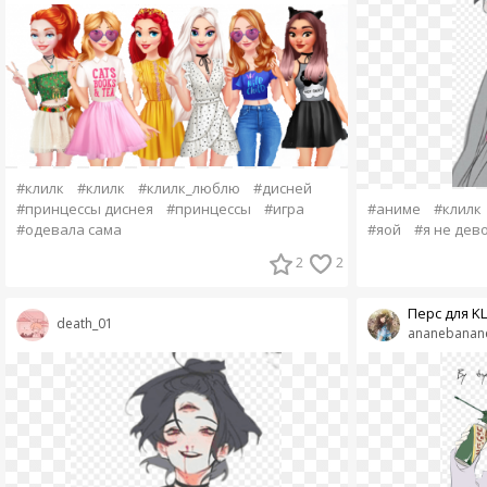
#клилк
#клилк
#клилк_люблю
#дисней
#принцессы диснея
#принцессы
#игра
#аниме
#клилк
#одевала сама
#яой
#я не дев
2
2
Перс для KL
death_01
ananebanan