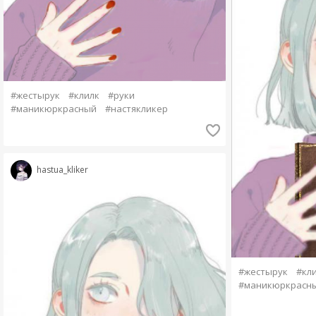
#жестырук
#клилк
#руки
#маникюркрасный
#настякликер
hastua_kliker
#жестырук
#кл
#маникюркрасн