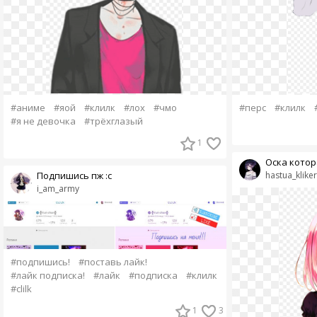
#аниме
#яой
#клилк
#лох
#чмо
#перс
#клилк
#я не девочка
#трёхглазый
1
Оска котор
Подпишись пж :с
hastua_kliker
i_am_army
#подпишись!
#поставь лайк!
#лайк подписка!
#лайк
#подписка
#клилк
#clilk
1
3