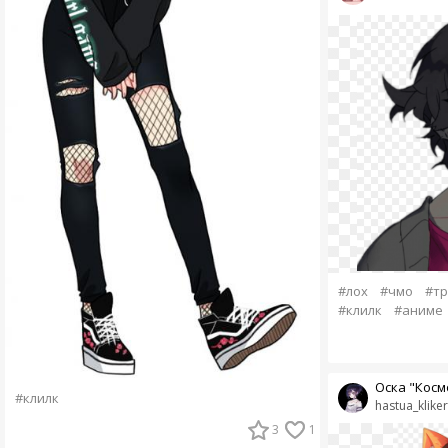
#лох
#чмо
#тр
#клилк
#аниме
Оска "Космо
#клилк
hastua_kliker
3
1