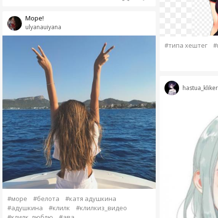
Море!
ulyanauiyana
#типа хештег
#
hastua_kliker
#море
#белота
#катя адушкина
#адушкина
#клилк
#клилкиз_видео
#клилк_люблю
#ава