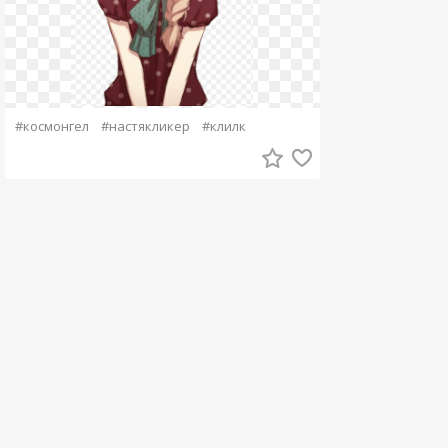
#космонгел
#настякликер
#клилк