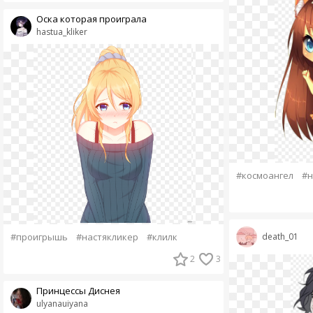
Оска которая проиграла
hastua_kliker
#космоангел
#н
#проигрышь
#настякликер
#клилк
death_01
2
3
Принцессы Диснея
ulyanauiyana