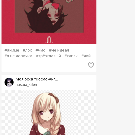
#аниме
#лох
#чмо
#не идеал
#я не девочка
#трёхглазый
#клилк
#яой
Моя оска "Космо-Анг...
hastua_kliker