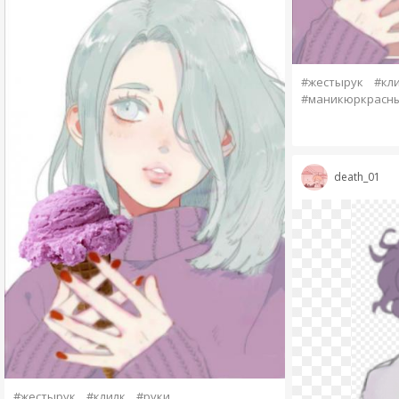
#жестырук
#кл
#маникюркрасн
death_01
#жестырук
#клилк
#руки