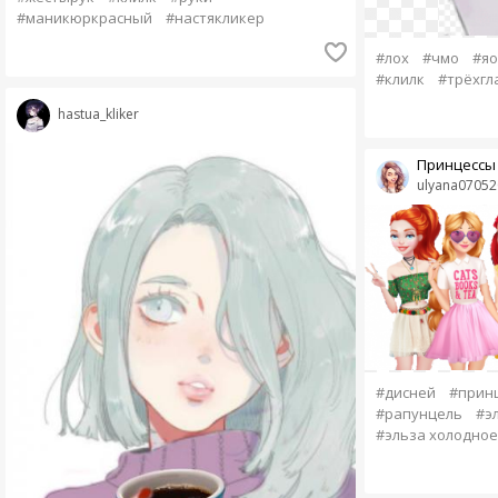
#маникюркрасный
#настякликер
#лох
#чмо
#яо
#клилк
#трёхгл
hastua_kliker
Принцессы 
ulyana07052
#дисней
#прин
#рапунцель
#э
#эльза холодное