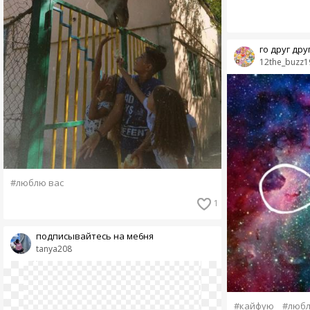
го друг др
12the_buzz1
#люблю вас
1
подписывайтесь на ме6ня
tanya208
#кайфую
#любл