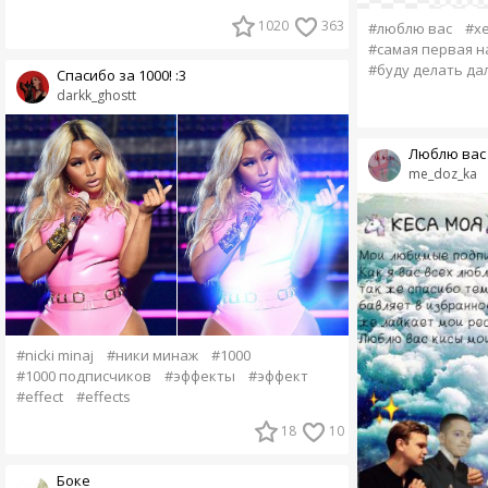
1020
363
#люблю вас
#х
#самая первая н
#буду делать да
Спасибо за 1000! :3
darkk_ghostt
Люблю вас 
me_doz_ka
#nicki minaj
#ники минаж
#1000
#1000 подписчиков
#эффекты
#эффект
#effect
#effects
18
10
Боке