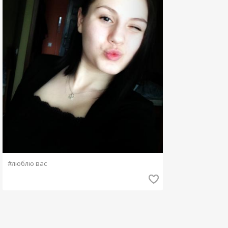
#люблю вас