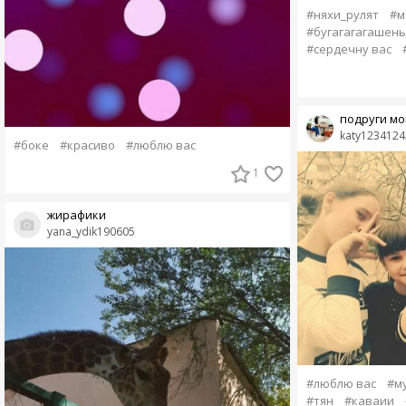
#няхи_рулят
#м
#бугагагагашень
#сердечну вас
подруги мо
katy1234124
#боке
#красиво
#люблю вас
1
жирафики
yana_ydik190605
#люблю вас
#м
#тян
#каваии