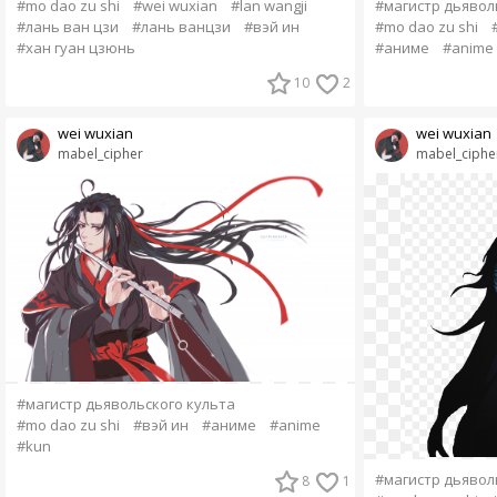
#mo dao zu shi
#wei wuxian
#lan wangji
#магистр дьявол
#лань ван цзи
#лань ванцзи
#вэй ин
#mo dao zu shi
#хан гуан цзюнь
#аниме
#anime
10
2
wei wuxian
wei wuxian
mabel_cipher
mabel_ciphe
#магистр дьявольского культа
#mo dao zu shi
#вэй ин
#аниме
#anime
#kun
#магистр дьявол
8
1