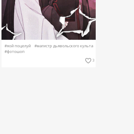
#яой поцелуй
#магистр дьявольского культа
#фотошоп
3