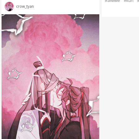
#аниме
#kun
crow_tyan