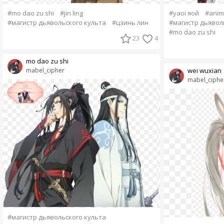
#mo dao zu shi
#jin ling
#yaoi яой
#anim
#магистр дьявольского культа
#цзинь лин
#магистр дьявол
#mo dao zu shi
23
4
mo dao zu shi
mabel_cipher
wei wuxian
mabel_ciphe
#магистр дьявольского культа