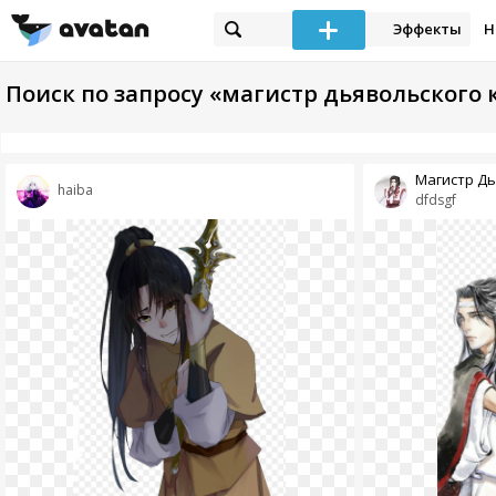
Эффекты
Н
Поиск по запросу «магистр дьявольского 
Магистр Дья
haiba
dfdsgf