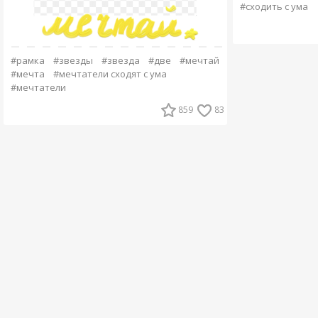
#сходить с ума
#рамка
#звезды
#звезда
#две
#мечтай
#мечта
#мечтатели сходят с ума
#мечтатели
859
83