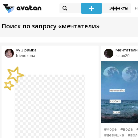
Эффекты
Н
Поиск по запросу «мечтатели»
уу 3 рамка
Мечтатели 
friendzona
satan20
#море
#вода
#девушка
#вол