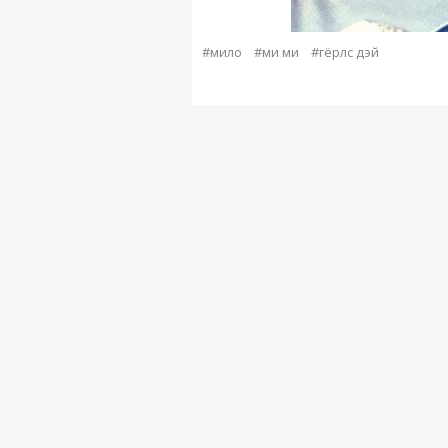
#мило
#ми ми
#гёрлс дэй