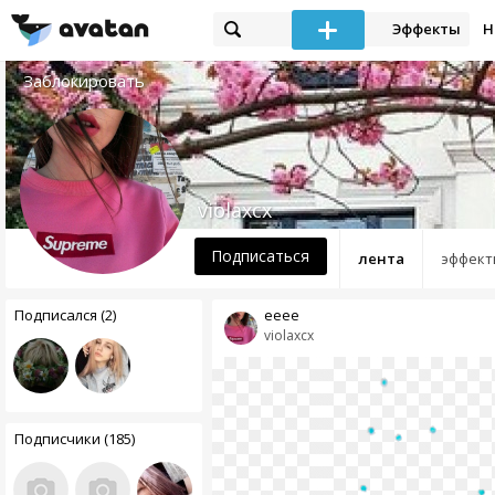
Эффекты
Н
Заблокировать
violaxcx
Подписаться
лента
эффект
Подписался (2)
eeee
violaxcx
Подписчики (185)