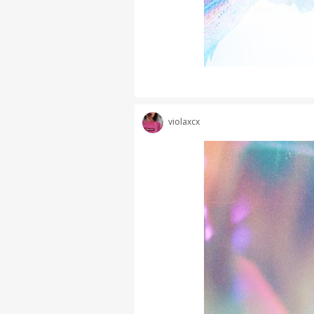
violaxcx