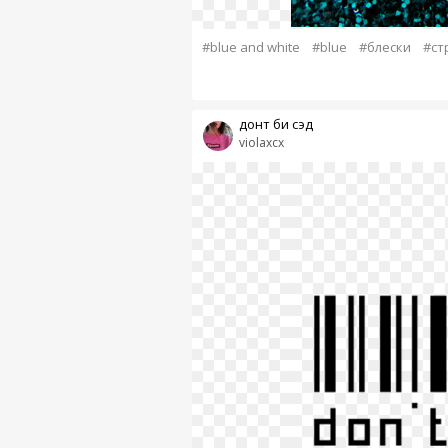
#blue and white
#blue
#блески
#ст
донт би сэд
violaxcx