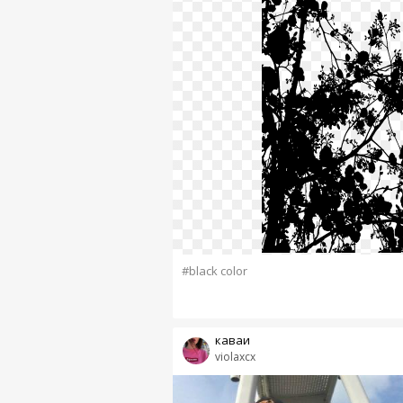
#black color
каваи
violaxcx