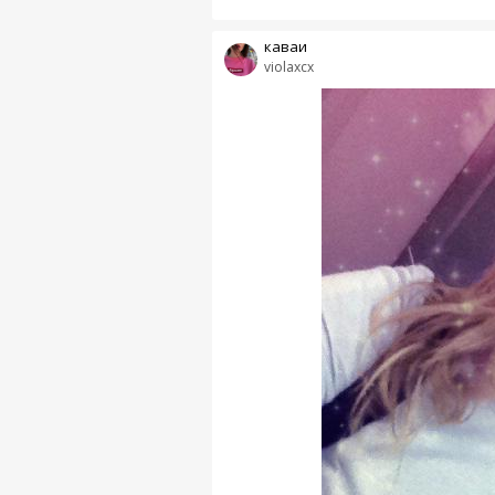
каваи
violaxcx