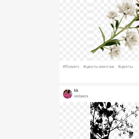
#flowers
#цветы винтаж
#цветы
kk
violaxcx