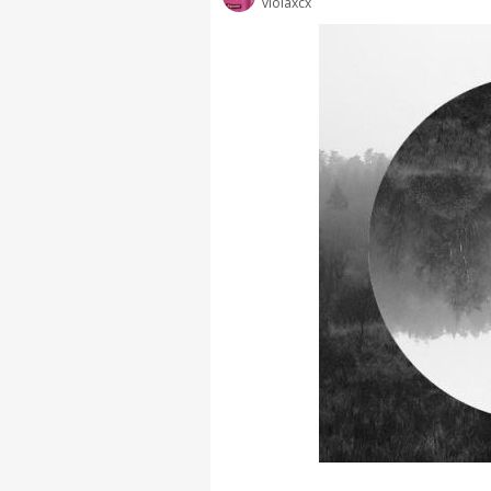
violaxcx