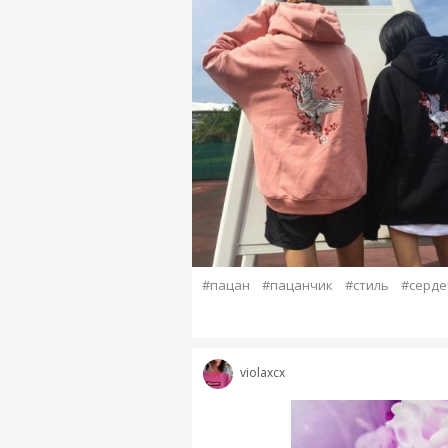
#пацан
#пацанчик
#стиль
#серде
violaxcx