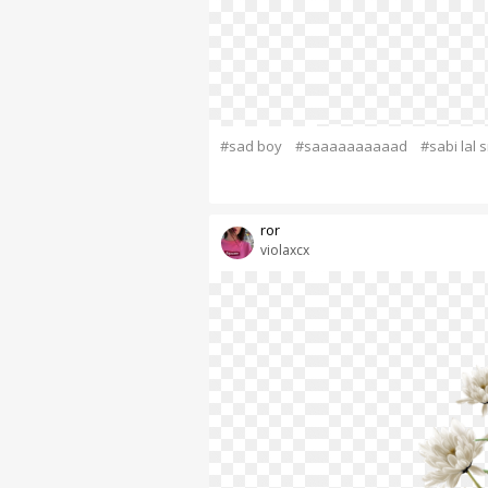
#sad boy
#saaaaaaaaaad
#sabi lal 
ror
violaxcx