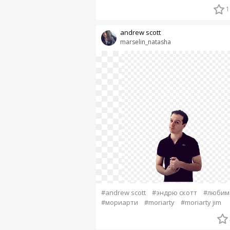
1
andrew scott
marselin_natasha
#andrew scott
#эндрю скотт
#любим
#мориарти
#moriarty
#moriarty jim