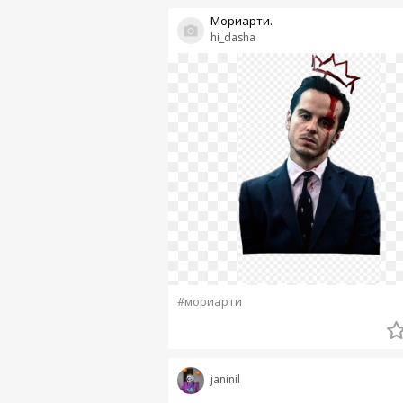
Мориарти.
hi_dasha
#мориарти
janinil