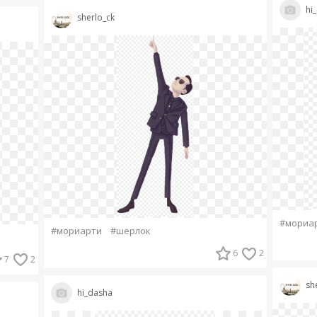
hi
sherlo_ck
#мориа
#мориарти
#шерлок
6
2
7
2
sh
hi_dasha