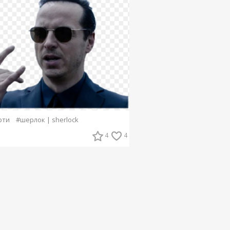
рти
#шерлок | sherlock
4
4