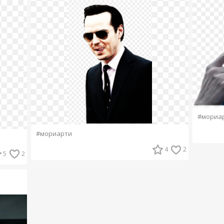
#мориа
#мориарти
4
2
5
2