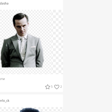
_dasha
рти
5
2
erlo_ck