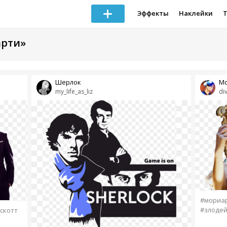
Эффекты
Наклейки
арти»
Шерлок
Мо
my_life_as_liz
di
#мориа
#злоде
скотт