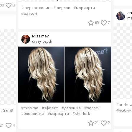
00
8
#шерлок холмс
#шерлок
#мориарти
an
#ватсон
ma
65
7
Miss me?
crazy_psych
#andrew
#miss me
#эффект
#девушка
#волосы
#любим
ый мой
#блондинка
#мориарти
#sherlock
21
2
21
4