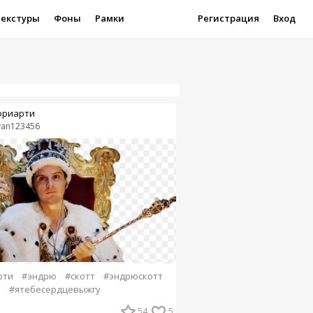
Текстуры
Фоны
Рамки
Регистрация
Вход
риарти
van123456
рти
#эндрю
#скотт
#эндрюскотт
й
#ятебесердцевыжгу
54
5