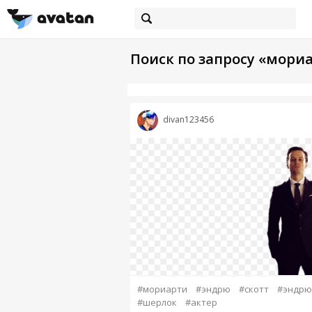
Поиск по запросу «мори
divan123456
#мориарти
#эндрю
#скотт
#эндрю
#шерлок
#актер