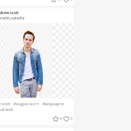
drew scott
rselin_natasha
 scott
#эндрю скотт
#мориарти
ый мой
9
3