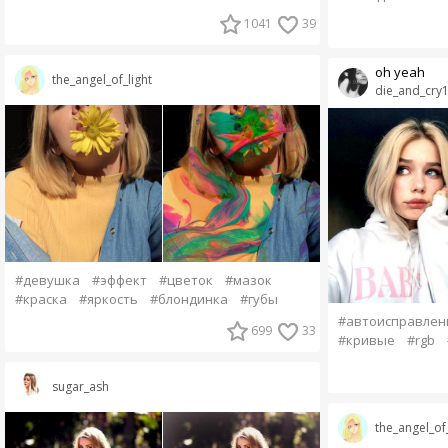
1041
39
oh yeah
the_angel_of_light
die_and_cry
#девушка
#эффект
#цветок
#мазок
#краска
#яркость
#блондинка
#губы
#автоисправлен
699
33
#кривые
#rgb
sugar_ash
the_angel_of_