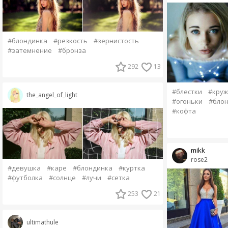
#блондинка
#резкость
#зернистость
#затемнение
#бронза
292
13
#блестки
#круж
the_angel_of_light
#огоньки
#бло
#кофта
mikk
rose2
#девушка
#каре
#блондинка
#куртка
#футболка
#солнце
#лучи
#сетка
253
21
ultimathule