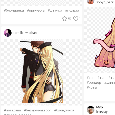
sooyo_park
#блондинка
#прическа
#штучка
#польза
67
1
camilleleviathan
#тян
#топ
#то
#рендер
#длин
#коты
Мур
#noragami
#бездомный бог
#блондинка
lisitskaja