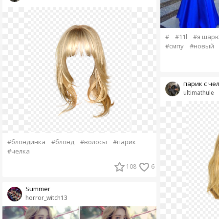
#
#11l
#я шар
#смпу
#новый
парик с че
ultimathule
#блондинка
#блонд
#волосы
#парик
#челка
108
6
Summer
horror_witch13