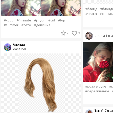
#блонд
#блонд
#челка
#светлы
#kpop
#4minute
#jihyun
#girl
#top
#summer
#лето
#девушка
79
9
o_k_r_a_i_n_a
блонди
dana1505
#роза в руке
#к
#переливание
Тян #17 (на