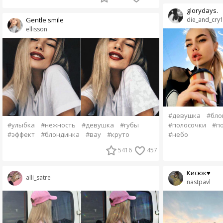
glorydays.
die_and_cry
Gentle smile
ellisson
#девушка
#бло
#полосочки
#п
#улыбка
#нежность
#девушка
#губы
#небо
#эффект
#блондинка
#вау
#круто
5416
457
Кисюк♥
alli_satre
nastpavl