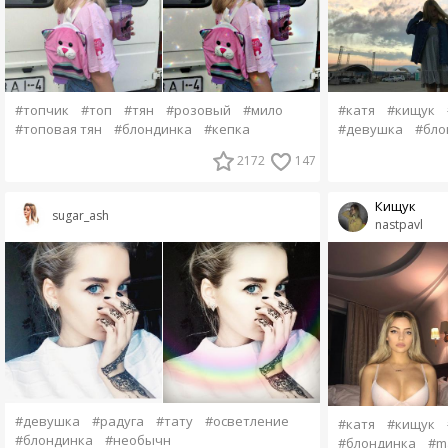
#катя
#кищук
#топчик
#топ
#тян
#розовый
#мило
#девушка
#бло
#топовая тян
#блондинка
#кепка
2172
147
Кищук
sugar_ash
nastpavl
#девушка
#радуга
#тату
#осветление
#катя
#кищук
#блондинка
#необычн
#блондинка
#m