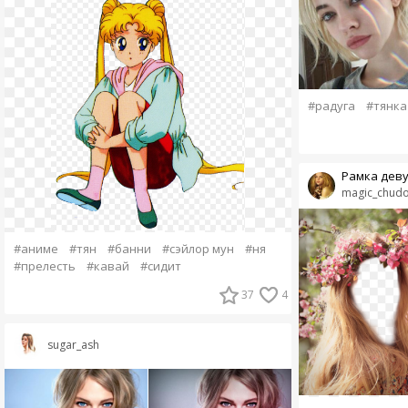
#радуга
#тянка
Рамка деву
magic_chud
#аниме
#тян
#банни
#сэйлор мун
#ня
#прелесть
#кавай
#сидит
37
4
sugar_ash