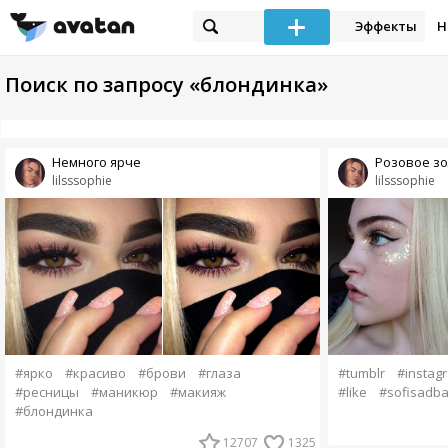
Эффекты
Н
Поиск по запросу «блондинка»
Немного ярче
Розовое з
lilsssophie
lilsssophie
#tumblr
#instag
#ярко
#красиво
#брови
#глаза
#like
#sofisadba
#ресницы
#маникюр
#макияж
#блондинка
12707
1325