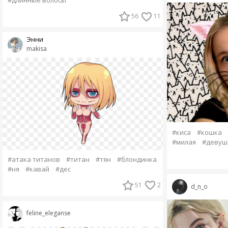
#длинные волосы
56
11
Энни
makisa
#киса
#кошка
#милая
#девуш
#атака титанов
#титан
#тян
#блондинка
#ня
#кавай
#дес
51
2
d_n_o
feline_eleganse