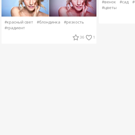
#венок
#сад
#
#цветы
#красный свет
#блондинка
#резкость
#градиент
36
1