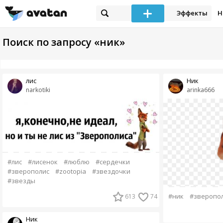
Эффекты
Н
Поиск по запросу «ник»
лис
Ник
narkotiki
arinka666
#лис
#лисенок
#люблю
#сердечки
#зверополис
#zootopia
#звездочки
#звезды
#ник
#зверопо
613
74
Ник