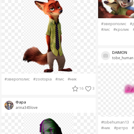
#зверополис
#
#лис
#кролик
DAIMON
tobe_human
#зверополис
#zootopia
#лис
#ник
16
3
Фара
arina345love
#tobehuman13
#ник
#ретро
#