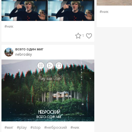
#ник
#ник
1
всего один миг
nebroskiy
#миг
#play
#stop
#неброский
#ник