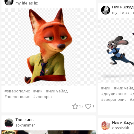
my_life_as_liz
Ник и Джуд
my_life_as_li
#ник
#ник уайл
#зверополис
#ник
#ник уайлд
#джудихоппс
#
#зверополис
#zootopia
#зверополис
#z
52
1
Троллинг.
Ник и Джуд
soxranimen
doshirakk