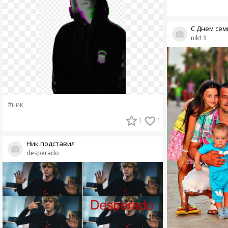
С Днем семь
nik13
#ник
1
1
Ник подставил
desperado