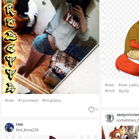
#ник
#ник уайл
#nick
#judy
#ник
#троллинг
#подпись
3
зверополи
sometimes_
Ник
lina_kesa228