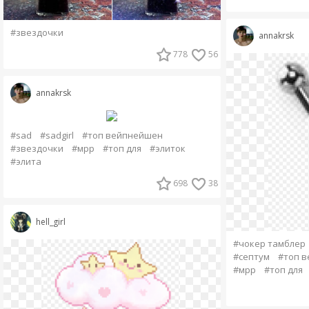
#звездочки
annakrsk
778
56
annakrsk
#sad
#sadgirl
#топ вейпнейшен
#звездочки
#мрр
#топ для
#элиток
#элита
698
38
hell_girl
#чокер тамблер
#септум
#топ 
#мрр
#топ для