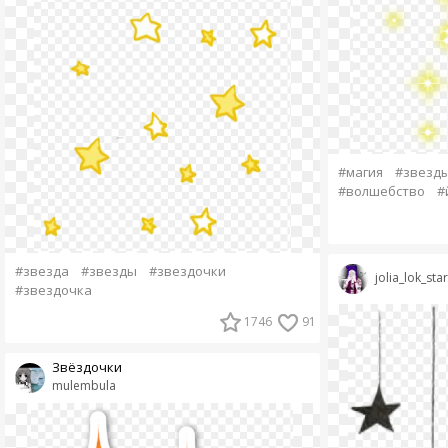
#магия
#звезд
#волшебство
#
#звезда
#звезды
#звездочки
jolia_lok_star
#звездочка
1746
91
Звёздочки
mulembula