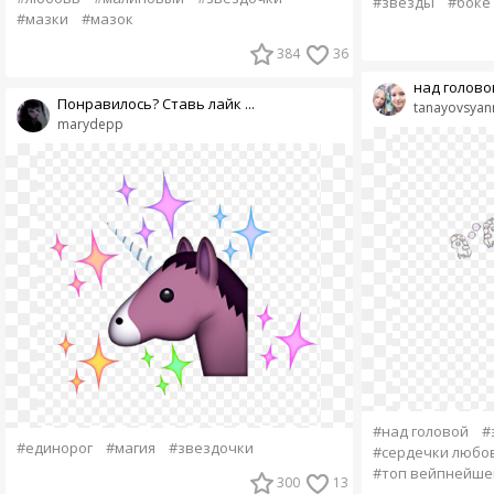
#звезды
#боке
#мазки
#мазок
384
36
над голово
Понравилось? Ставь лайк ...
tanayovsyan
marydepp
#над головой
#
#единорог
#магия
#звездочки
#сердечки любо
#топ вейпнейше
300
13