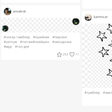
annakrsk
kammicat
#чокер тамблер
#ошейник
#пирсинг
#септум
#топ вейпнейшен
#звездочки
#мрр
#топ для
256
11
#тумблер
#зве