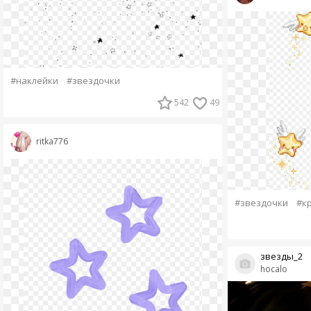
#наклейки
#звездочки
542
49
ritka776
#звездочки
#к
звезды_2
hocalo