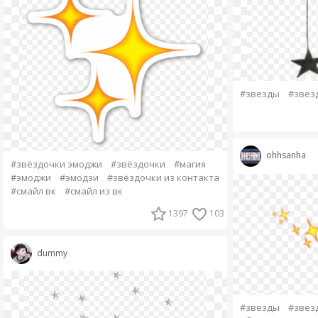
#звезды
#звез
ohhsanha
#звёздочки эмоджи
#звёздочки
#магия
#эмоджи
#эмодзи
#звёздочки из контакта
#смайл вк
#смайл из вк
1397
103
dummy
#звезды
#звез