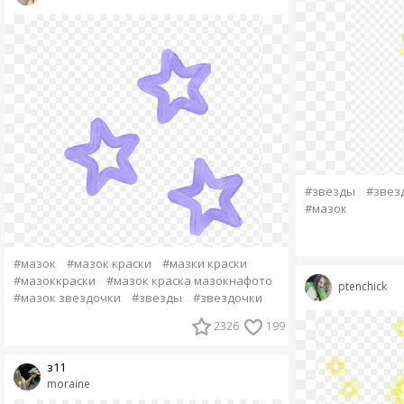
#звезды
#звез
#мазок
#мазок
#мазок краски
#мазки краски
#мазоккраски
#мазок краска мазокнафото
ptenchick
#мазок звездочки
#звезды
#звездочки
2326
199
з11
moraine