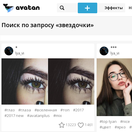
Эффекты
Н
Поиск по запросу «звездочки»
*
***
lya_vi
lya_vi
#глаз
#глаза
#вселенная
#топ
#2017
#2017 new
#avatanplus
#mix
#top tyan
#nice
13223
1461
#цвет
#ярко
#