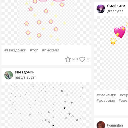
Смайлики
greenytea
#звёздочки
#топ
#пиксели
610
36
звёздочки
nastya_sugar
#смайлики
#се
#розовые
#зве
tyanmilan