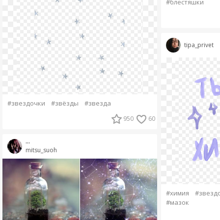
#блестяшки
tipa_privet
#звездочки
#звёзды
#звезда
950
60
...
mitsu_suoh
#химия
#звезд
#мазок