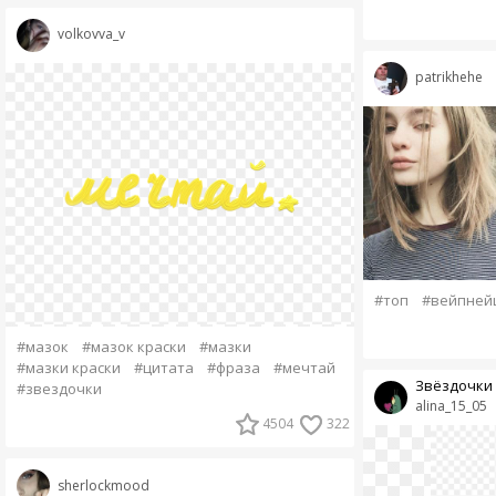
volkovva_v
patrikhehe
#топ
#вейпней
#мазок
#мазок краски
#мазки
#мазки краски
#цитата
#фраза
#мечтай
Звёздочки
#звездочки
alina_15_05
4504
322
sherlockmood