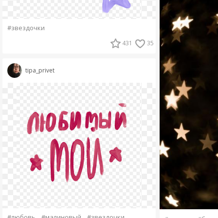
#звездочки
431
35
tipa_privet
#любовь
#малиновый
#звездочки