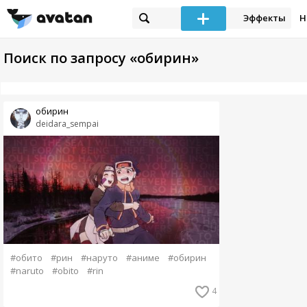
Эффекты
Н
Поиск по запросу «обирин»
обирин
deidara_sempai
#обито
#рин
#наруто
#аниме
#обирин
#naruto
#obito
#rin
4