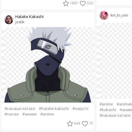
1867
532
koi_to_uso
Hatake Kakashi
jostik
#anime
#animek
#какаши хатаке
#hatake kakashi
#наруто
#kakashi
#аним
#naruto
#аниме
#anime
#какаши хатаке
644
75