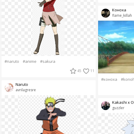
Коноха
flame_killah
#naruto
#anime
#sakura
45
11
#коноха
#kono
Naruto
avrilagresre
Kakashi x O
guzzler