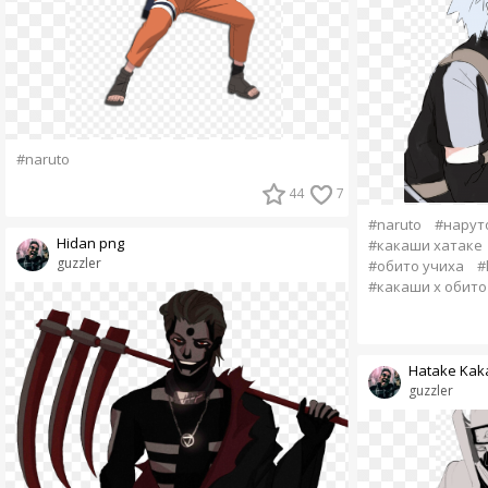
#naruto
44
7
#naruto
#нарут
Hidan png
#какаши хатаке
guzzler
#обито учиха
#
#какаши х обито
Hatake Kaka
guzzler