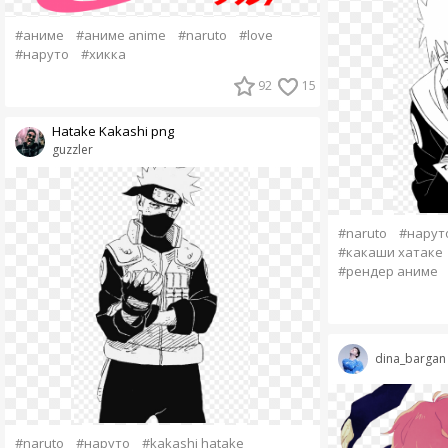
#аниме
#аниме anime
#naruto
#love
#наруто
#хикка
92
15
Hatake Kakashi png
guzzler
#naruto
#нарут
#какаши хатаке
#рендер аниме
dina_bargan
#naruto
#наруто
#kakashi hatake