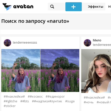
Эффекты
Н
Поиск по запросу «naruto»
Мило
tenderneeeessss
tenderneeee
##наклейки#
##космос
##единорог
##наклейки#
#
##glitche
##bts
##надписи#лунтик
#suga
#ночь
#новый 
#sticker