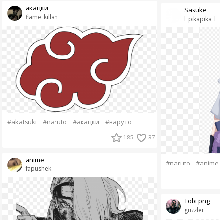
акацки
Sasuke
flame_killah
l_pikapika_l
#akatsuki
#naruto
#акацки
#наруто
185
37
anime
#naruto
#anime
fapushek
Tobi png
guzzler