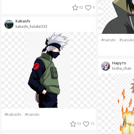
62
9
Kakashi
kakashi_hatake333
#naruto
#sasuk
Наруто
tosha_chan
#kakashi
#naruto
55
15