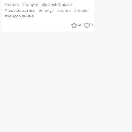
#naruto
#наруто
#kakashi hatake
#какаши хатаке
#manga
#манга
#render
#рендер аниме
40
3