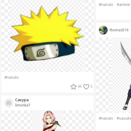
#naruto
#anime
thomas516
#naruto
49
3
Сакура
limonka7
#naruto
#sasuk