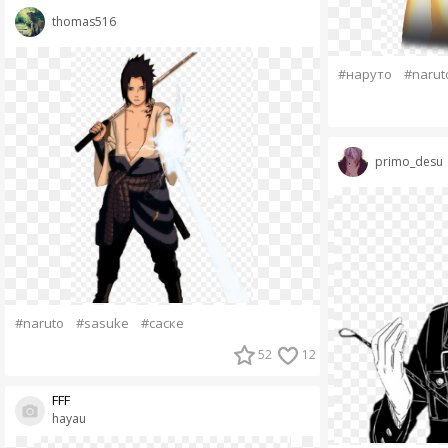
thomas516
#наруто
#narut
primo_desu
#naruto
#sasuke
#саске
52
12
FFF
hayau