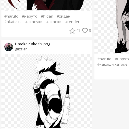
#naruto
#наруто
#hidan
#хидан
#akatsuki
#акацуки
#акацки
#render
41
8
Hatake Kakashi png
guzzler
#naruto
#нарут
#какаши хатаке