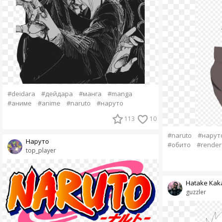
#deidara
#дейдара
#манга
#manga
#аниме
#anime
#naruto
#наруто
113
10
#naruto
#нарут
Наруто
#обито
#render
top_player
Hatake Kak
guzzler