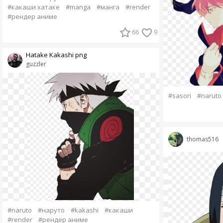
#какаши хатаке
#manga
#манга
#render
#рендер аниме
66
9
Hatake Kakashi png
guzzler
#sasori
#naruto
thomas516
#naruto
#наруто
#kakashi
#какаши
#render
#рендер аниме