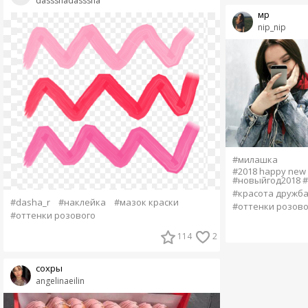
dassshadasssha
мр
nip_nip
#милашка
#2018 happy new 
#новыйгод2018 #
#красота дружба
#dasha_r
#наклейка
#мазок краски
#оттенки розово
#оттенки розового
114
2
сохры
angelinaeilin