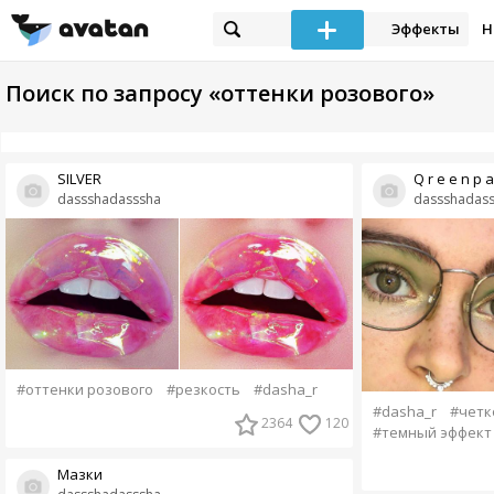
Эффекты
Н
Поиск по запросу «оттенки розового»
SILVER
Q r e e n p a s
dassshadasssha
dassshadas
#оттенки розового
#резкость
#dasha_r
#dasha_r
#четк
2364
120
#темный эффект
Мазки