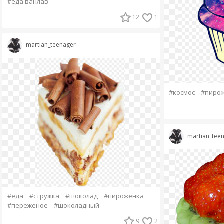
#еда ванлав
12
1
martian_teenager
#космос
#пиро
martian_tee
#еда
#стружка
#шоколад
#пироженка
#переженое
#шоколадный
9
2