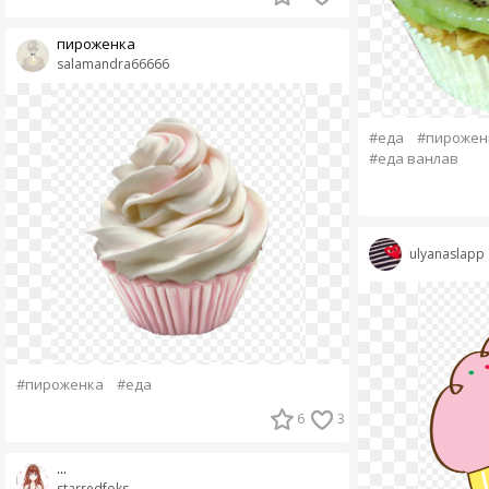
пироженка
salamandra66666
#еда
#пирожен
#еда ванлав
ulyanaslapp
#пироженка
#еда
6
3
...
starredfoks