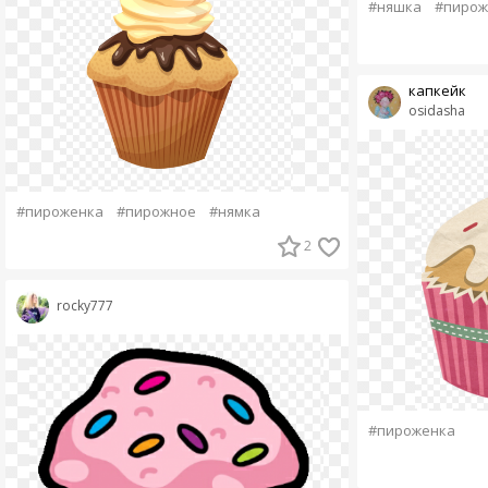
#няшка
#пирож
капкейк
osidasha
#пироженка
#пирожное
#нямка
2
rocky777
#пироженка