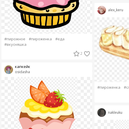
alex_keru
#пирожное
#пироженка
#еда
#вкусняшка
2
капкейк
osidasha
#пироженка
#с
nakleuku