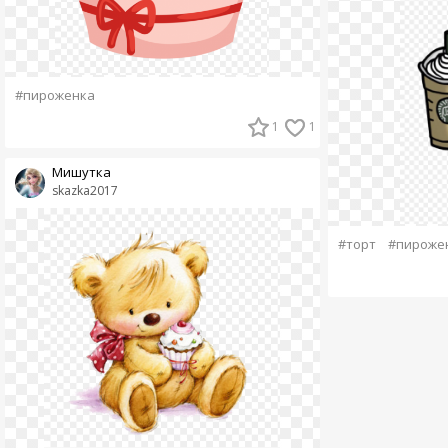
#пироженка
1
1
Мишутка
skazka2017
#торт
#пироже