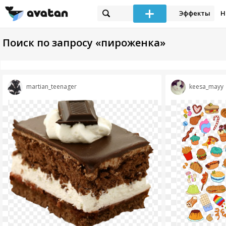
Эффекты
Н
Поиск по запросу «пироженка»
martian_teenager
keesa_mayy