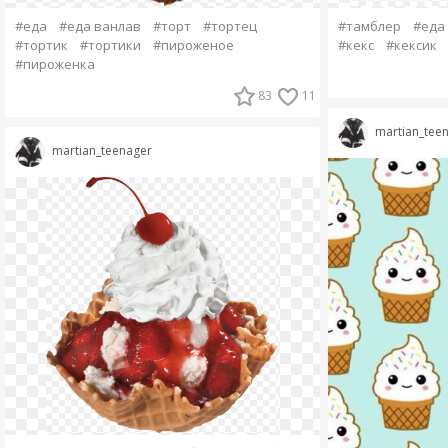
#еда
#еда ванлав
#торт
#тортец
#тамблер
#еда
#тортик
#тортики
#пироженое
#кекс
#кексик
#пироженка
83
11
martian_tee
martian_teenager