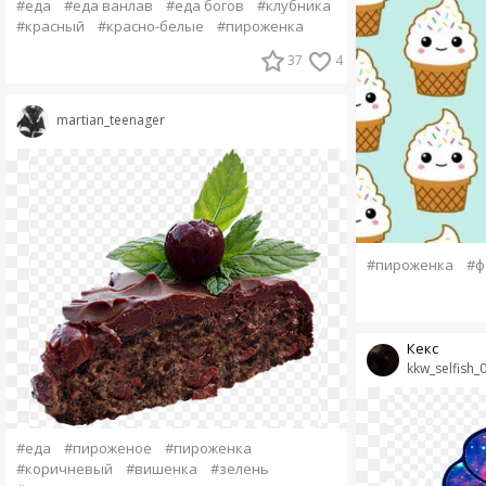
#еда
#еда ванлав
#еда богов
#клубника
#красный
#красно-белые
#пироженка
37
4
martian_teenager
#пироженка
#ф
Кекс
kkw_selfish_
#еда
#пироженое
#пироженка
#коричневый
#вишенка
#зелень