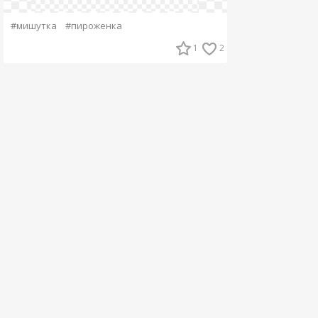
#мишутка
#пироженка
1
2