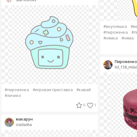
#вкусняшка
#в
#пироженка
#п
#нямка
#няма
Пироженко
lol_158_mila
#пироженка
#игровая приставка
#кавай
#личико
6
1
макарун
osidasha