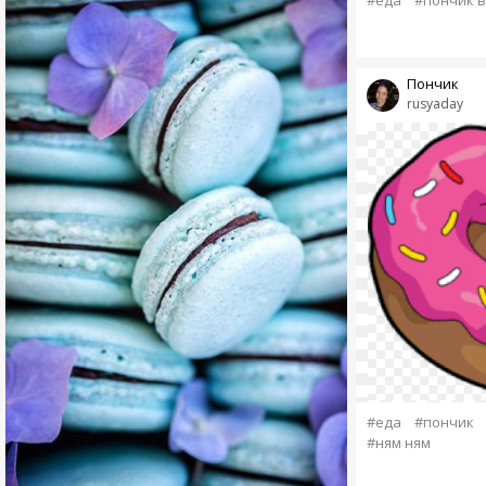
#еда
#пончик в
Пончик
rusyaday
#еда
#пончик
#ням ням