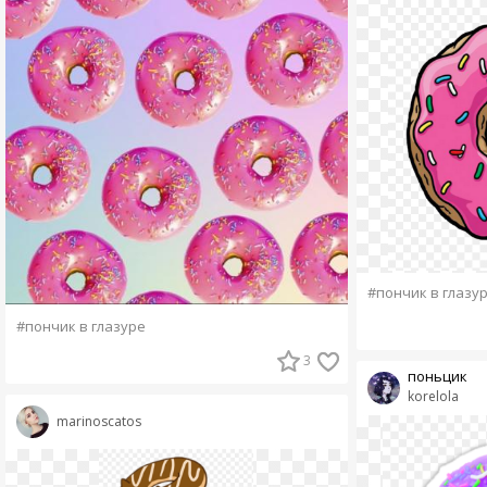
#пончик в глазу
#пончик в глазуре
3
поньцик
korelola
marinoscatos