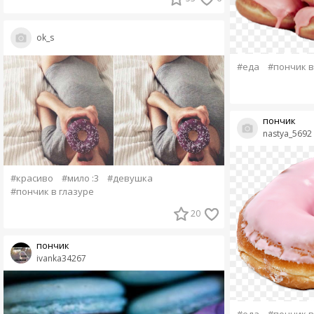
ok_s
#еда
#пончик в
пончик
nastya_5692
#красиво
#мило :3
#девушка
#пончик в глазуре
20
пончик
ivanka34267