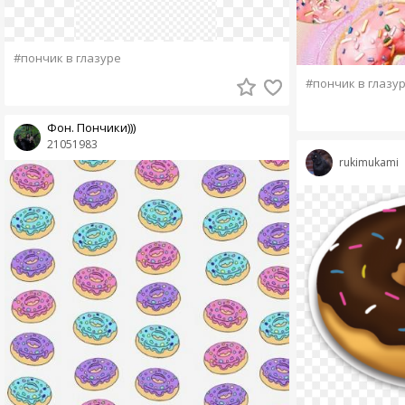
#пончик в глазуре
#пончик в глазу
Фон. Пончики)))
21051983
rukimukami