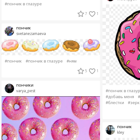
#пончик в глазуре
7
1
пончик
svetanezamaeva
#пончик
#пончик в глазуре
#ням
5
1
пончики
#пончик в глазу
varya_pest
#добавь меня
#
#блестки
#зерк
пончик
kley