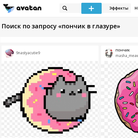
Эффекты
Н
Поиск по запросу «пончик в глазуре»
пончик
9nastyacutie9
masha_mea