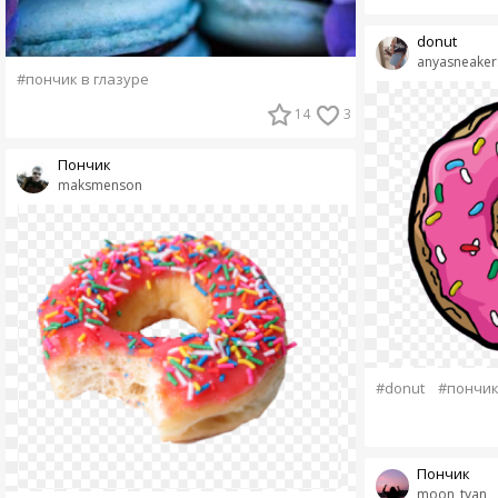
donut
anyasneaker
#пончик в глазуре
14
3
Пончик
maksmenson
#donut
#пончик
Пончик
moon_tyan