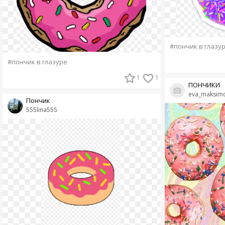
#пончик в глазу
#пончик в глазуре
1
1
ПОНЧИКИ
eva_maksim
Пончик
555lina555