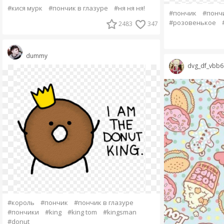
#кися мурк
#пончик в глазуре
#ня ня ня!
#пончик
#пончи
#розовенькое
2483
347
dummy
dvg_df_vbb6
#король
#пончик
#пончик в глазуре
#пончики
#king
#king tom
#kingsman
#donut