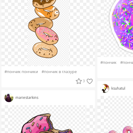
#пончик
#пончи
#пончик пончики
#пончик в глазуре
3
ksuhatul
mariestarkins