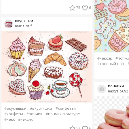
75
6
вкуняшки
maria_self
#кексик
#поп-к
#топовый фон
пончики
nastya_5692
#вкусняшки
#вкусняшка
#конфетти
#конфеты
#пончик
#пончик в глазуре
#кекс
#кексик
53
6