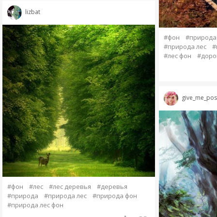
lizbat
#фон
#природа
#природа лес
#
#лес фон
#доро
give_me_posi
#фон
#лес
#лес деревья
#деревья
#природа
#природа лес
#природа фон
#природа лес фон