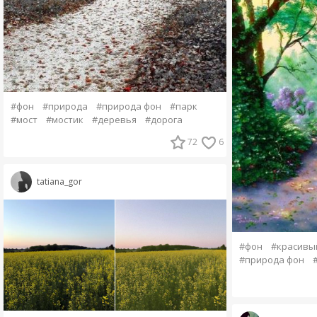
#фон
#природа
#природа фон
#парк
#мост
#мостик
#деревья
#дорога
72
6
tatiana_gor
#фон
#красивы
#природа фон