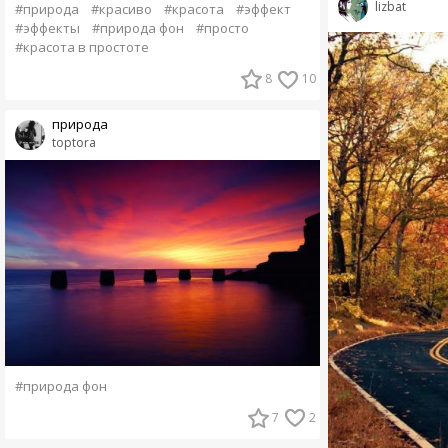
lizbat
#природа
#красиво
#красота
#эффект
#эффекты
#природа фон
#просто
#красота в простоте
8
10
природа
toptora
#природа фон
7
2