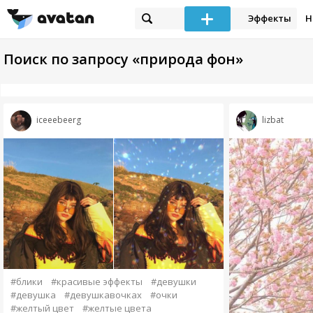
Эффекты
Н
Поиск по запросу «природа фон»
iceeebeerg
lizbat
#блики
#красивые эффекты
#девушки
#девушка
#девушкавочках
#очки
#желтый цвет
#желтые цвета