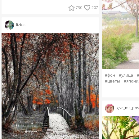
730
207
lizbat
#фон
#улица
#цветы
#япони
give_me_posi