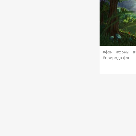
#фон
#фоны
#
#природа фон