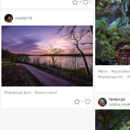
4
3
milady178
#фон
#красивы
#природа лес
#
#природа фон
#река закат
природа
1
rustina_rusa