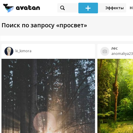
Эффекты
Н
Поиск по запросу «просвет»
лес
ki_kimora
anomaliya23