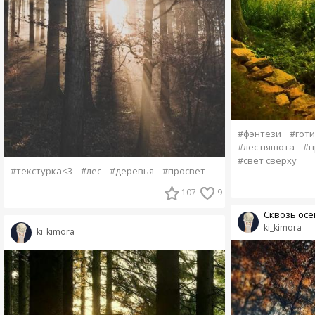
#фэнтези
#готи
#лес няшота
#п
#свет сверху
#текстурка<3
#лес
#деревья
#просвет
107
9
Сквозь осе
ki_kimora
ki_kimora