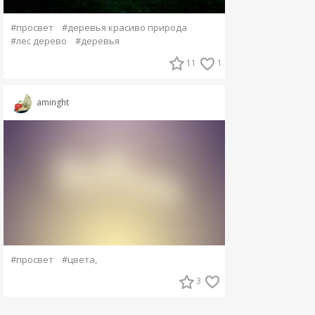
#просвет
#деревья красиво природа
#лес дерево
#деревья
11
1
aminght
#просвет
#цвета,
3