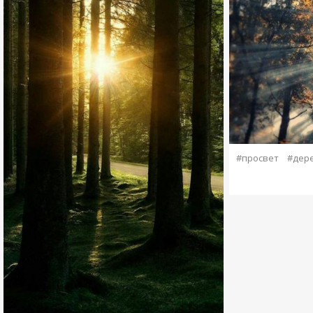
#просвет
#дер