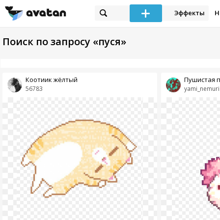
Эффекты
Н
Поиск по запросу «пуся»
Коотиик жёлтый
Пушистая 
56783
yami_nemuri