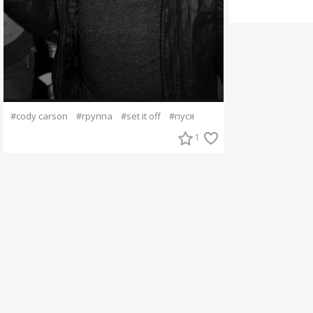
#cody carson
#группа
#set it off
#пуся
1