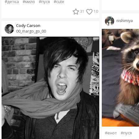
#детка
#мило
#пуся
#cute
31
10
nishimiya
Cody Carson
00_margo_go_00
#енот
#пуся