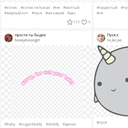
#котик
#котик ня kavaii
#ня
#желтый
#пушистый
#пу
#жирный кот
#пуся
#ня кавай
#дес
#ня
153
8
прости ты быдло
Пуся:з
honeymoongirl
ro_ko_ko
#пуся
#baby
#sugardaddy
#daddy
#динах