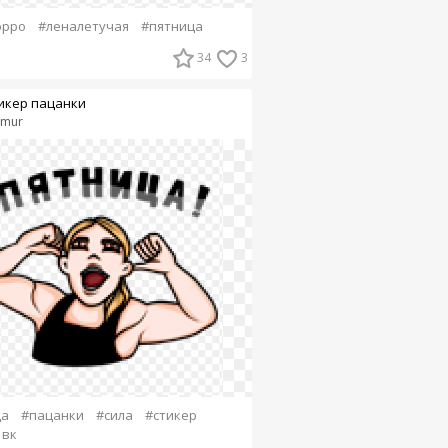
орро
#леналетучая
#пятница
34
3
икер пацанки
amur
ца
#пацанки
#сила
#стикер
 вк