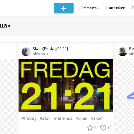
Эффекты
Наклейки
ица»
Skam[Fredag 21:21]
Ре
oksana_k
vi
#fredag
#2121
#пятница
#скам
#skam
64
12