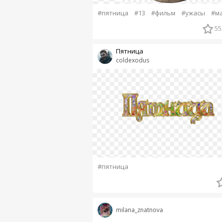
#пятница
#13
#фильм
#ужасы
#м
55
Пятница
coldexodus
#пятница
milana_znatnova