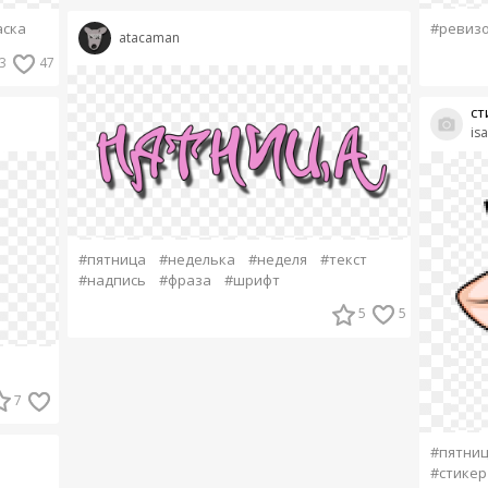
аска
#ревиз
atacaman
3
47
ст
is
#пятница
#неделька
#неделя
#текст
#надпись
#фраза
#шрифт
5
5
7
#пятни
#стикер