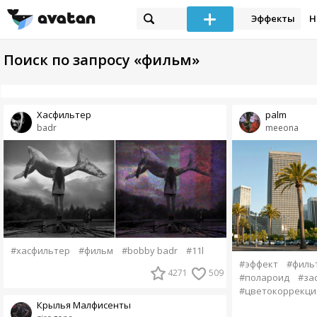
Эффекты
Н
Поиск по запросу «фильм»
Хасфильтер
palm
badr
meeona
#хасфильтер
#фильм
#bobby badr
#11l
#эффект
#филь
4271
509
#полароид
#за
#цветокоррекци
Крылья Малфисенты