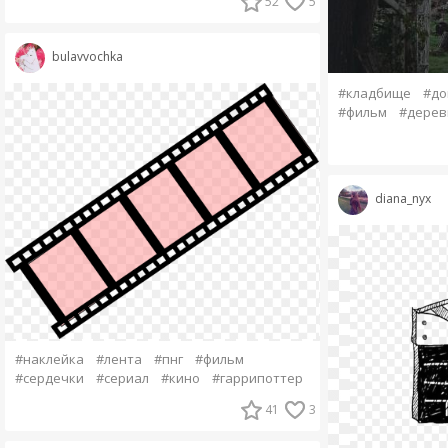
52
5
bulavvochka
#кладбище
#до
#фильм
#дерев
diana_nyx
#наклейка
#лента
#пнг
#фильм
#сердечки
#сериал
#кино
#гаррипоттер
41
3