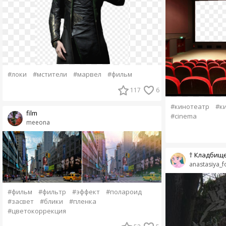
#локи
#мстители
#марвел
#фильм
117
6
#кинотеатр
#к
film
#cinema
meeona
† Кладбище
anastasiya_f
#фильм
#фильтр
#эффект
#полароид
#засвет
#блики
#пленка
#цветокоррекция