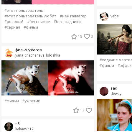
#этот пользователь
#этот пользователь любит
#йен галлагер
vebs
#розовый
#бесстыжие
#бесстыдники
#сериал
#фильм
18
3
фильм ужасов
yana_checheneva_loloshka
#ходячие мертв
#фильм
#эффек
sad
dewey
#фильм
#ужастик
12
<3
kakawka12