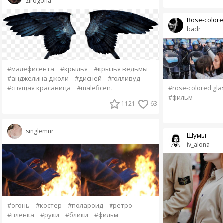
zirogona
Rose-colore
badr
#малефисента
#крылья
#крылья ведьмы
#анджелина джоли
#дисней
#голливуд
#rose-colored gla
#спящая красавица
#maleficent
#фильм
1121
63
singlemur
Шумы
iv_alona
#огонь
#костер
#полароид
#ретро
#пленка
#руки
#блики
#фильм