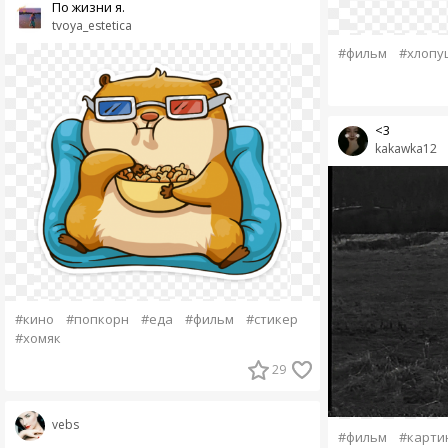
По жизни я.
tvoya_estetica
#фильм
#хлопу
<3
kakawka12
#кино
#попкорн
#еда
#фильм
#стикер
#хомяк
29
vebs
#фильм
#карти