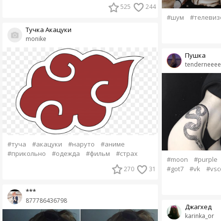
525
244
#шум
#телевиз
Тучка Акацуки
monike
Пушка
tenderneeee
#туча
#акацуки
#наруто
#аниме
#прикольно
#одежда
#фильм
#страх
#moon
#purple
#got7
#vk
#vsc
270
31
***
877786436798
Джагхед
karinka_or