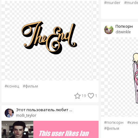
#murder
#murde
Попкорн
ditwinkle
#конец
#фильм
19
1
Этот пользователь любит ...
molli_teylor
#попкорн
#кин
#фильм