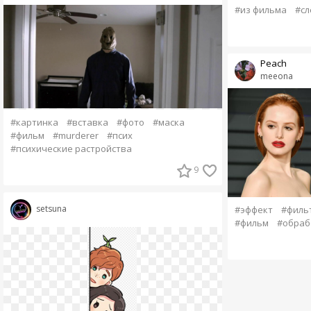
#из фильма
#сл
Peach
meeona
#картинка
#вставка
#фото
#маска
#фильм
#murderer
#псих
#психические растройства
9
setsuna
#эффект
#филь
#фильм
#обраб