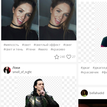
#мягкость
#свет
#светлый эффект
#свег
#свет и тень
#тени
#мило
#красиво
240
27
Локи
#джаг
#джагхе
smell_of_night
#красавчик
#ф
bellahadid