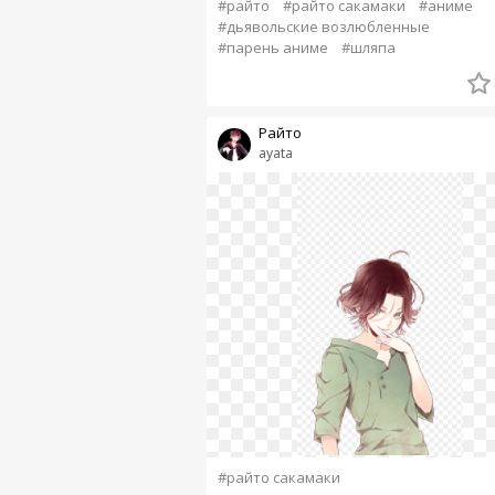
#райто
#райто сакамаки
#аниме
#дьявольские возлюбленные
#парень аниме
#шляпа
Райто
ayata
#райто сакамаки