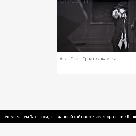
#ня
#гыг
#райто сакамаки
Уведомляем Вас о том, что данный сайт использует хранение Ваш
© Copyright 2026 Avatan Plus