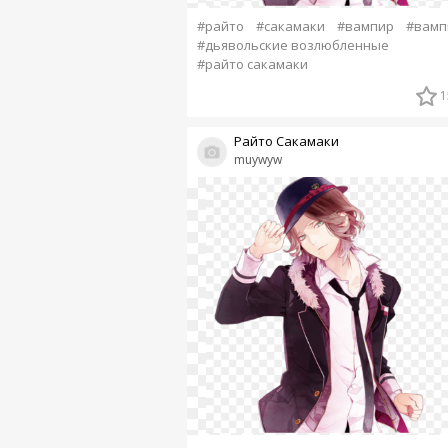
#райто
#сакамаки
#вампир
#вамп
#дьявольские возлюбленные
#райто сакамаки
1
Райто Сакамаки
muywyw