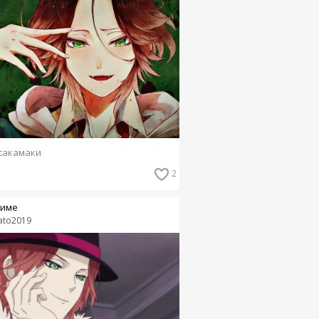
сакамаки
2
име
ato2019