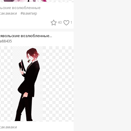
льские возлюбленные
сакамаки
#вампир
40
1
явольские возлюбленные...
sa88435
сакамаки