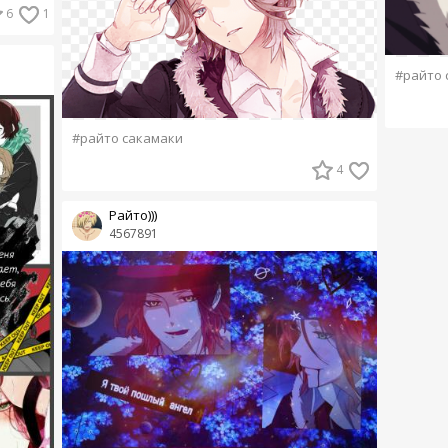
6
1
#райто 
#райто сакамаки
4
Райто)))
4567891