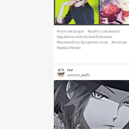
#чуя накахара
#райто сакамаки
#дьявольские возлюбленные
#великий из бродячих псов
#коллаж
#дима билан
гыг
unicorn_waifo