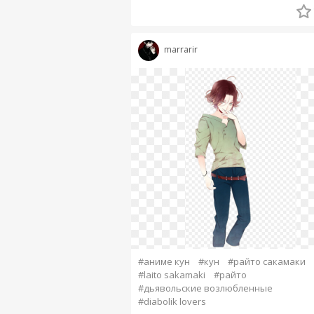
marrarir
#аниме кун
#кун
#райто сакамаки
#laito sakamaki
#райто
#дьявольские возлюбленные
#diabolik lovers