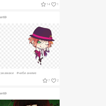
14
1
ker69
сакамаки
#чиби аниме
7
2
ker69