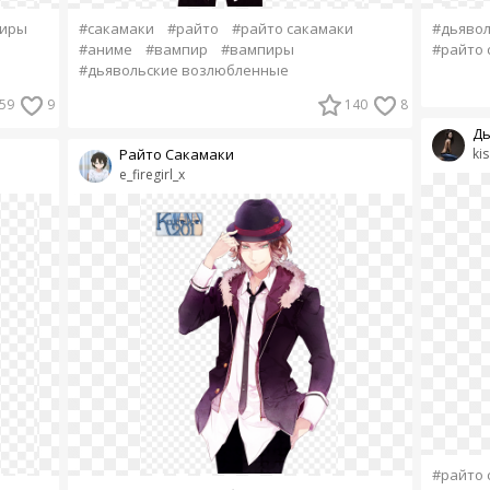
иры
#сакамаки
#райто
#райто сакамаки
#дьяво
#аниме
#вампир
#вампиры
#райто 
#дьявольские возлюбленные
59
9
140
8
Дь
Райто Сакамаки
ki
e_firegirl_x
#райто 