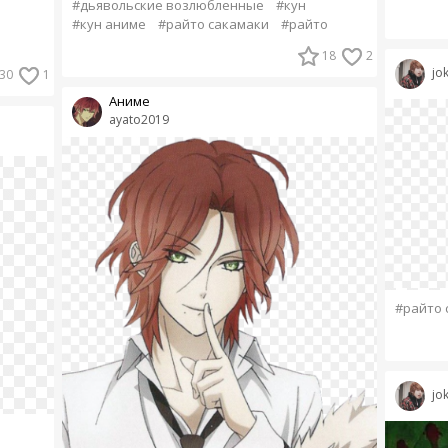
#дьявольские возлюбленные
#кун
#кун аниме
#райто сакамаки
#райто
18
2
jo
30
1
Аниме
ayato2019
#райто 
jo