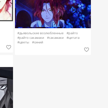
#дьявольские возлюбленные
#райто
#райто сакамаки
#сакамаки
#цитата
#цветы
#синий