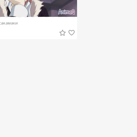
сакамаки