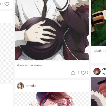
14
1
#райто 
#райто сакамаки
Ан
11
2
ay
tomoka