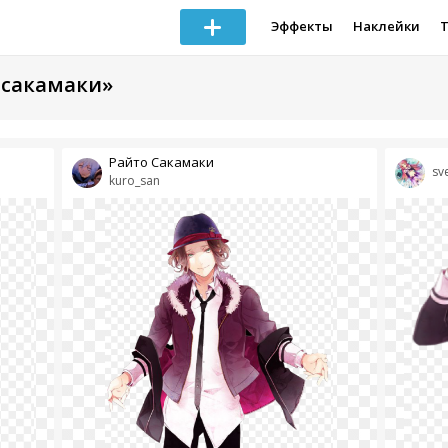
Эффекты
Наклейки
 сакамаки»
Райто Сакамаки
sv
kuro_san