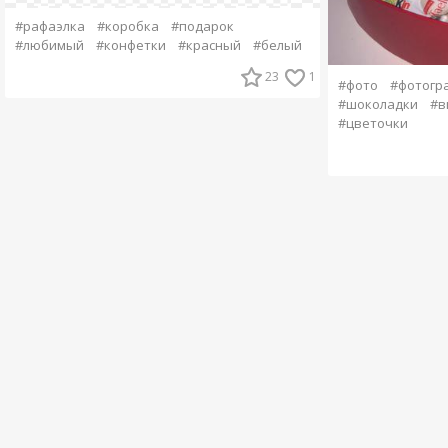
#рафаэлка
#коробка
#подарок
#любимый
#конфетки
#красный
#белый
23
1
#фото
#фотогр
#шоколадки
#в
#цветочки