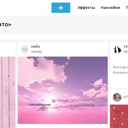
Эффекты
Наклейки
ато»
небо
те
neesty
siiii
#квадр
#нежны
rt