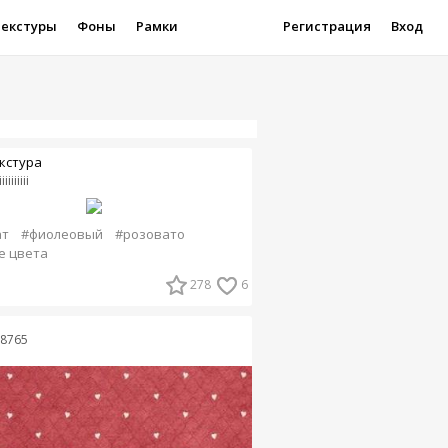
Текстуры
Фоны
Рамки
Регистрация
Вход
кстура
iiiiiiiii
ат
#фиолеовый
#розовато
е цвета
278
6
78765