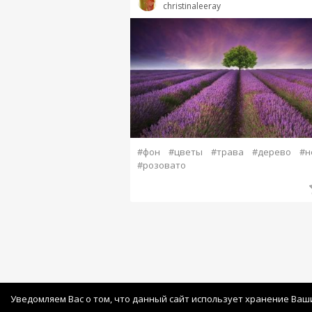
christinaleeray
#фон
#цветы
#трава
#дерево
#н
#розовато
Уведомляем Вас о том, что данный сайт использует хранение Ваш