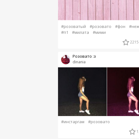
#розоватый
#розовато
#фон
#не
#п1
#милата
#мими
2215
Розовато :з
dinania
#инстаргам
#розовато
1