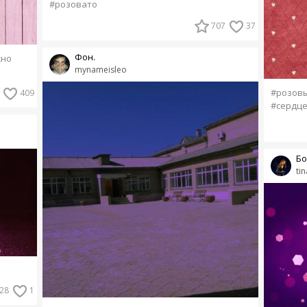
#розовато
707
37
Фон.
жно
mynameisleo
#розов
409
#сердц
Бо
ti
28
1