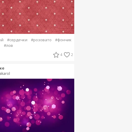
ый
#сердечки
#розовато
#фончик
е
#лов
4
2
ке
nakarol