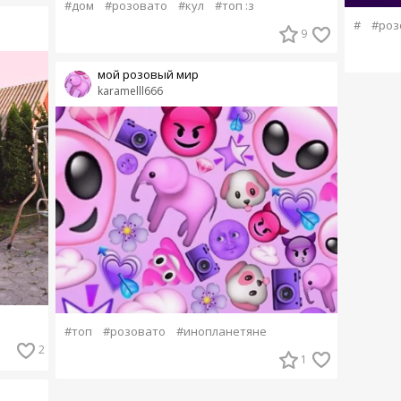
#дом
#розовато
#кул
#топ :з
#
#роз
9
мой розовый мир
karamelll666
#топ
#розовато
#инопланетяне
2
1