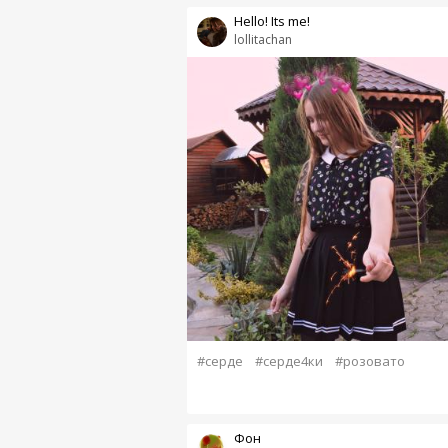
Hello! Its me!
lollitachan
#серде
#серде4ки
#розовато
Фон