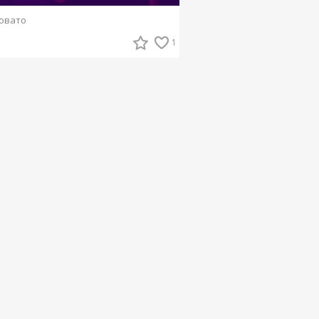
овато
1