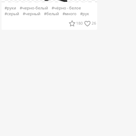
#руки
#черно-белый
#чёрно - белое
#серый
#черный
#белый
#много
#рук
180
26