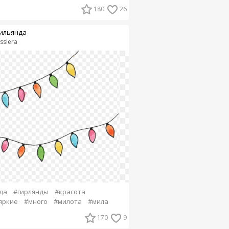
180
26
ильянда
sslera
да
#гирлянды
#красота
яркие
#много
#милота
#мила
170
9