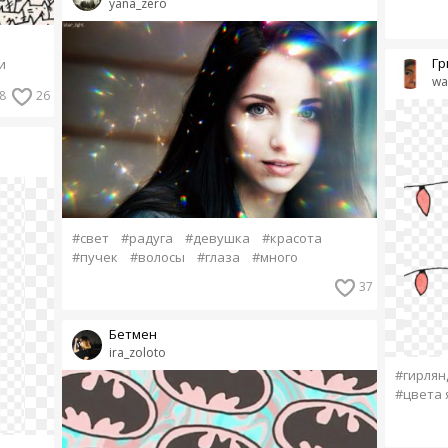
yana_zero
Гр
и
wa
8
26
#свет
#радуга
#девушка
#красота
#пучек
#волосы
#глаза
#много
37
Бетмен
ira_zoloto
#гирлян
#цвета 