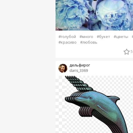
#голубой
#много
#букет
#цветы
#красиво
#любовь
5
дельфирог
daris_3369