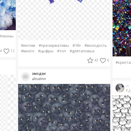
#пионы
#интим
#презирвативы
#18+
#молодость
4
12
#много
#цыфры
#топ
#длятаповых
43
6
#криста
эмодзи
alinalmn
...
r_i