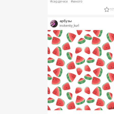
#сердечки
#много
17
арбузы
inokentiy_kurl