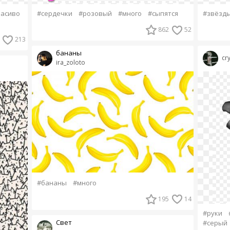
расиво
#сердечки
#розовый
#много
#сыпятся
#звёзд
862
52
213
бананы
cry
ira_zoloto
#бананы
#много
195
14
#руки
Свет
#серый