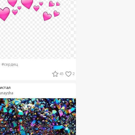
#сердец
45
2
истал
unaysha