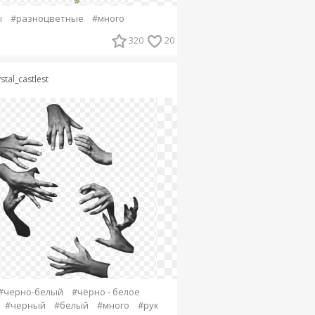
ы
#разноцветные
#много
320
20
stal_castlest
#черно-белый
#чёрно - белое
#черный
#белый
#много
#рук