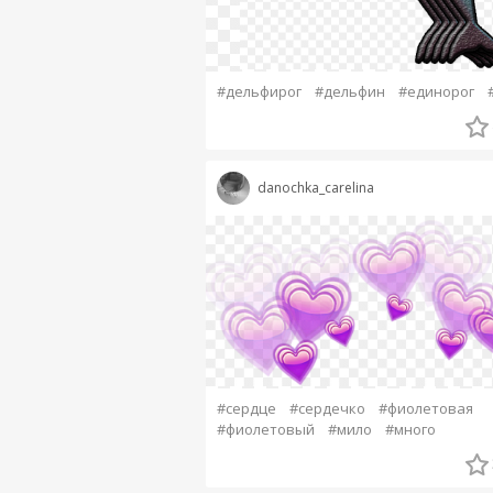
#дельфирог
#дельфин
#единорог
danochka_carelina
#сердце
#сердечко
#фиолетовая
#фиолетовый
#мило
#много