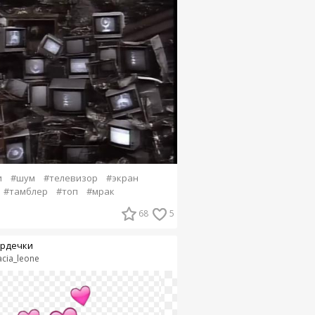
и
#шум
#телевизор
#экран
#тамблер
#топ
#мрак
68
5
рдечки
acia_leone