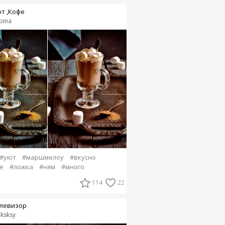
т ,Кофе
bina
#уют
#маршмелоу
#вкусно
е
#ложка
#ням
#много
114
22
левизор
eksksy