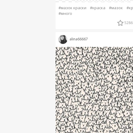
#мазок краски
#краска
#мазок
#к
#много
5286
alina66667