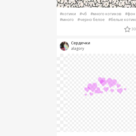
#котики
#чб
#много котиков
#фон
#много
#черно белое
#белые котик
30
Сердечки
alagory