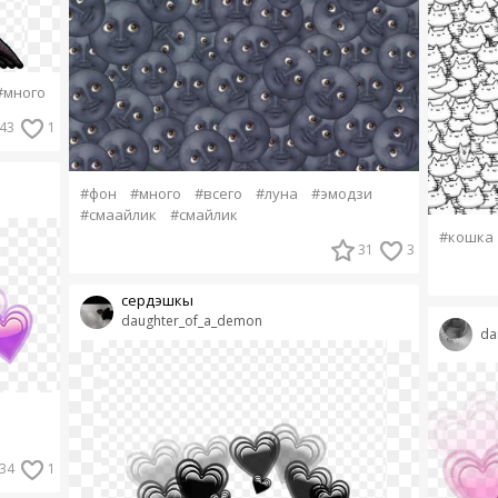
#много
43
1
#фон
#много
#всего
#луна
#эмодзи
#смаайлик
#смайлик
#кошка
31
3
сердэшкы
daughter_of_a_demon
da
34
1