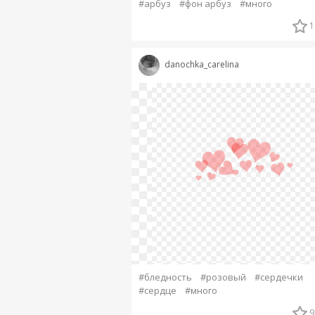
#арбуз
#фон арбуз
#много
1
danochka_carelina
#бледность
#розовый
#сердечки
#сердце
#много
9