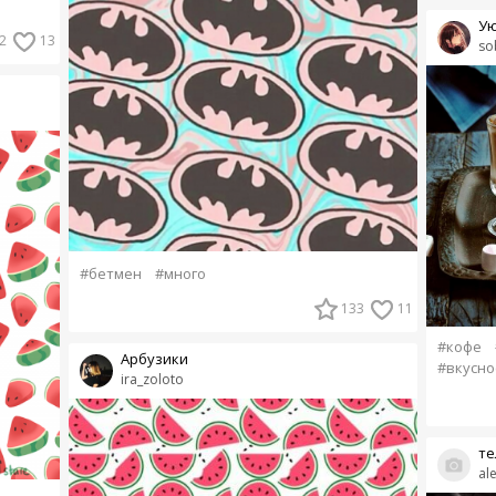
Ую
2
13
so
#бетмен
#много
133
11
#кофе
Арбузики
#вкусно
ira_zoloto
те
al