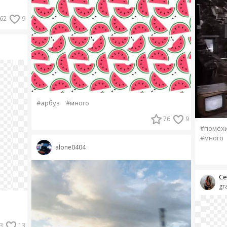
62
9
#арбуз
#много
76
9
#помех
#много
alone0404
Се
gr
3
13