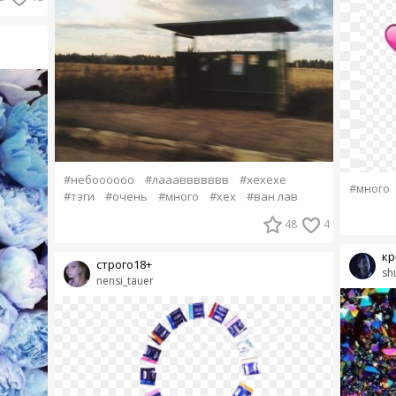
#небоооооо
#лаааввввввв
#хехехе
#много
#тэги
#очень
#много
#хех
#ван лав
48
4
кр
строго18+
sh
nensi_tauer