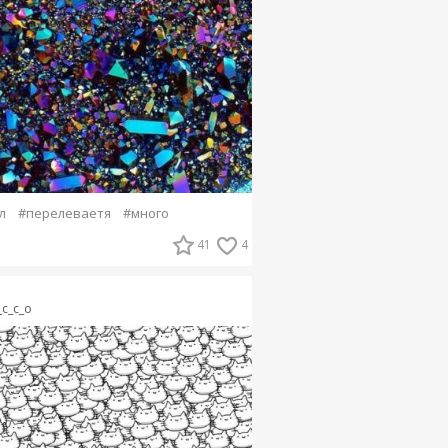
л
#перелеваетя
#много
41
4
_c_c_o