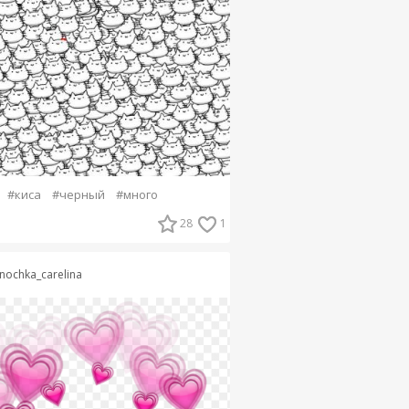
#киса
#черный
#много
28
1
nochka_carelina