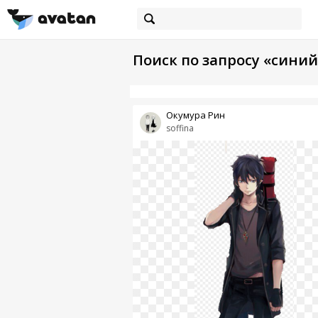
Поиск по запросу «синий
Окумура Рин
soffina