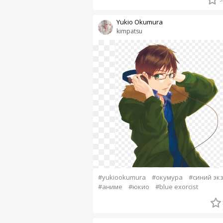
Yukio Okumura
kimpatsu
#yukiookumura
#окумура
#синий эк
#аниме
#юкио
#blue exorcist