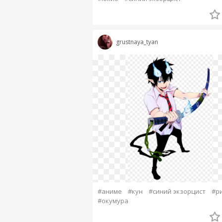
grustnaya_tyan
#аниме
#кун
#синий экзорцист
#р
#окумура