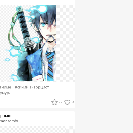
аниме
#синий экзорцист
кумура
22
9
ерныш
monzombi