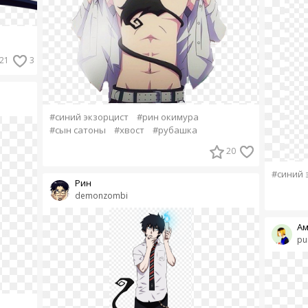
21
3
#синий экзорцист
#рин окимура
#сын сатоны
#хвост
#рубашка
20
#синий 
Рин
demonzombi
А
pu