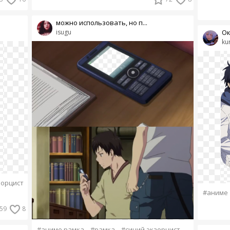
можно использовать, но п...
isugu
Ок
ku
зорцист
#аниме
59
8
#аниме рамка
#рамка
#синий экзорцист