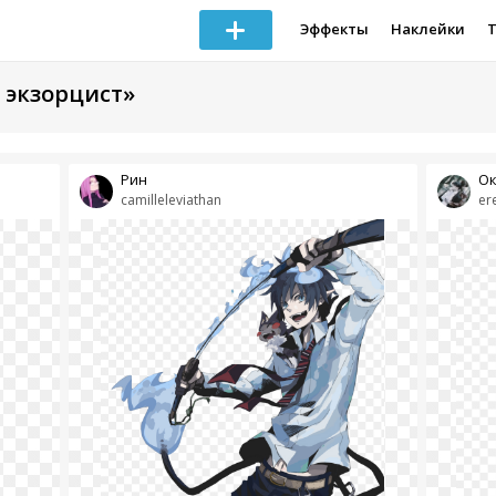
Эффекты
Наклейки
 экзорцист»
Рин
Ок
camilleleviathan
er