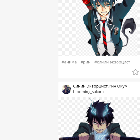
#аниме
#рин
#синий экзорцист
Cиний Экзорцист.Рин Окум...
blooming_sakura