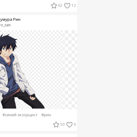
62
12
умура Рин
ro_san
#синий экзорцист
#рин
50
6