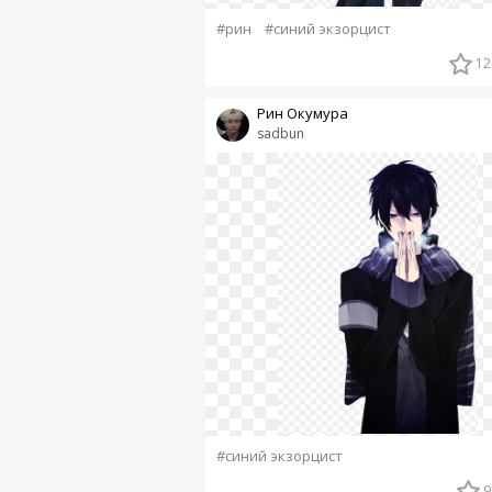
#рин
#синий экзорцист
12
Рин Окумура
sadbun
#синий экзорцист
9