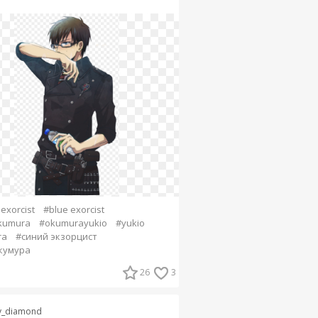
exorcist
#blue exorcist
kumura
#okumurayukio
#yukio
ra
#синий экзорцист
кумура
26
3
y_diamond