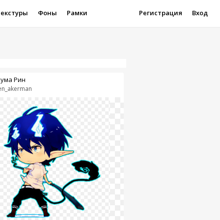
Текстуры
Фоны
Рамки
Регистрация
Вход
ума Рин
en_akerman