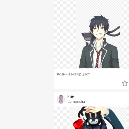
#синий экзорцист
Рин
demonsha