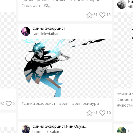
Ри
#телефон
#2д
vil
51
13
Синий Экзорцист
camilleleviathan
#синий 
#демон
42
6
#синий экзорцист
#рин
#рин окимура
#хвости
41
10
Синий Экзорцист.Рин Окум...
th
blooming_sakura