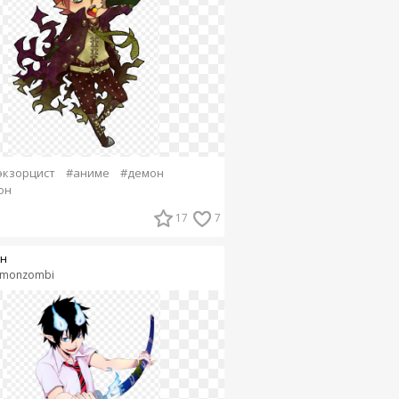
экзорцист
#аниме
#демон
он
17
7
н
monzombi