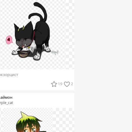
экзорцист
19
2
маймон
rple_cat