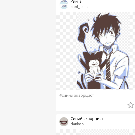
Рин :з
cool_sans
#синий экзорцист
Синий экзорцист
dankoo