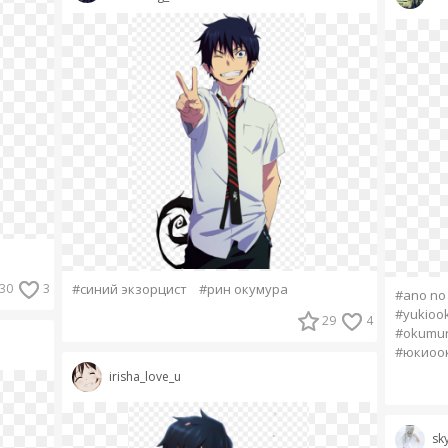
30
3
#синий экзорцист
#рин окумура
#ano no 
#yukioo
29
4
#okumu
#юкиоо
irisha_love_u
sk