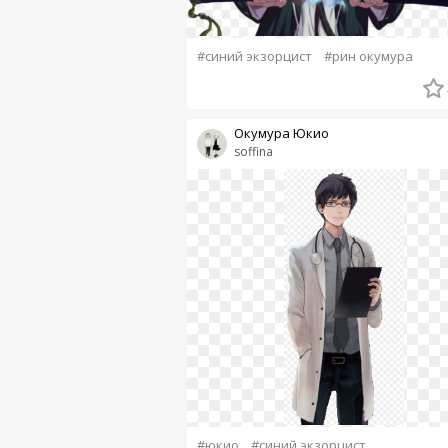
#синий экзорцист
#рин окумура
Окумура Юкио
soffina
#юкио
#синий экзорцист