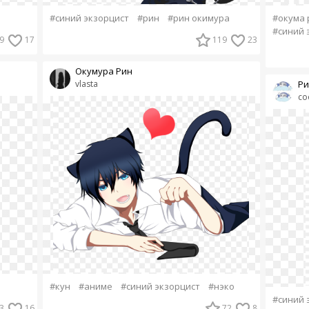
#синий экзорцист
#рин
#рин окимура
#окума 
#синий 
9
17
119
23
Окумура Рин
vlasta
Ри
co
#кун
#аниме
#синий экзорцист
#нэко
#синий 
3
16
72
8