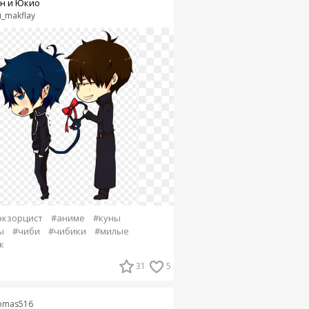
н и Юкио
li_makflay
экзорцист
#аниме
#куны
ы
#чиби
#чибики
#милые
к
31
5
omas516