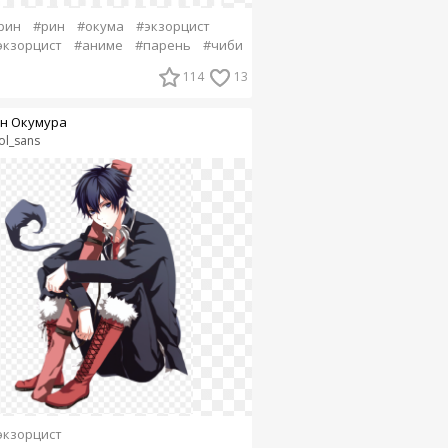
рин
#рин
#окума
#экзорцист
экзорцист
#аниме
#парень
#чиби
114
13
н Окумура
ol_sans
экзорцист