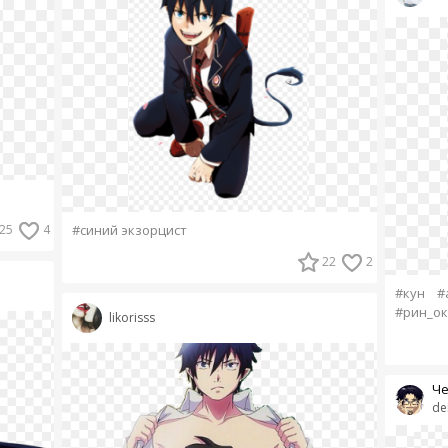
25
4
#синий экзорцист
22
2
#кун
#
#рин_о
likorisss
Ч
de