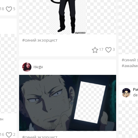
18
5
#синий экзорцист
17
3
#синий 
#амайм
isugu
Ри
de
ин
16
2
#синий экзорцист