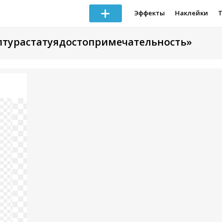
Эффекты
Наклейки
ьптурастатуядостопримечательность»