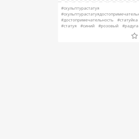
#скульптурастатуя
#скульптурастатуядостопримечатель
#достопримечательность
#статуйка
#статуя
#синий
#розовый
#радуга