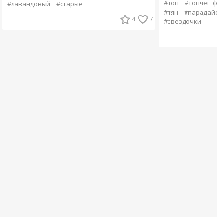
#топ
#топчег_ф
#лавандовый
#старые
#тян
#парадай
4
7
#звездочки