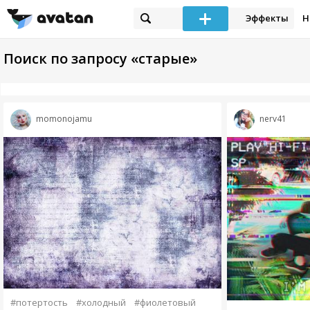
Эффекты
Н
Поиск по запросу «старые»
momonojamu
nerv41
#потертость
#холодный
#фиолетовый