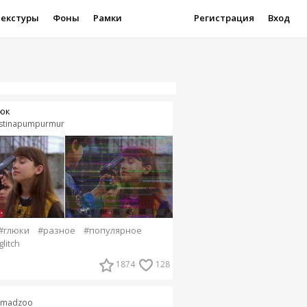
Текстуры
Фоны
Рамки
Регистрация
Вход
юк
istinapumpurmur
#глюки
#разное
#популярное
glitch
1874
128
imadzoo