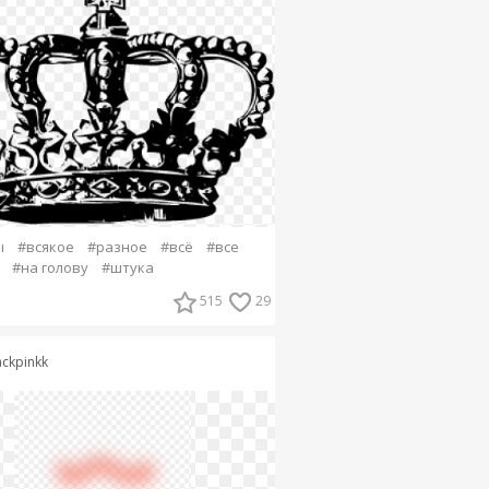
ы
#всякое
#разное
#всё
#все
#на голову
#штука
515
29
ackpinkk