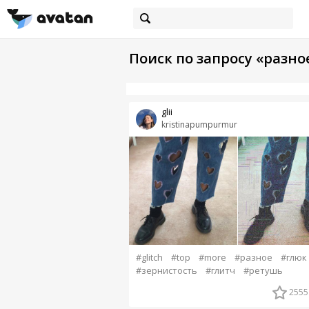
Поиск по запросу «разно
glii
kristinapumpurmur
#glitch
#top
#more
#разное
#глюк
#зернистость
#глитч
#ретушь
2555