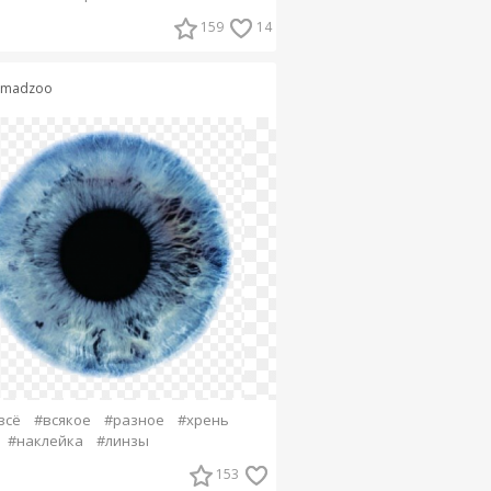
159
14
imadzoo
всё
#всякое
#разное
#хрень
#наклейка
#линзы
153