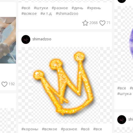
#всё
#штуки
#разное
#дичь
#хрень
#всякое
#и т.д.
#shimadzoo
2068
71
shimadzoo
192
#все
#
#штука
sh
#короны
#всякое
#разное
#всё
#все