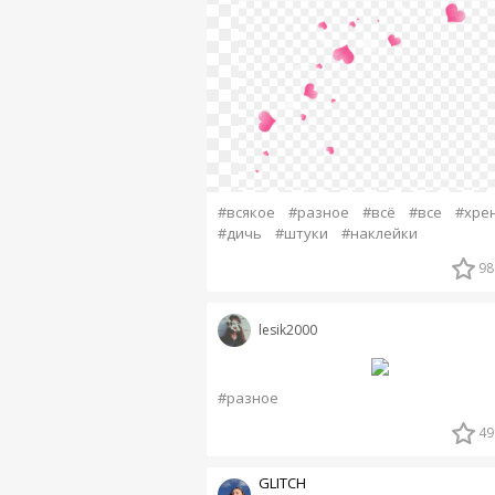
#всякое
#разное
#всё
#все
#хре
#дичь
#штуки
#наклейки
98
lesik2000
#разное
49
GLITCH