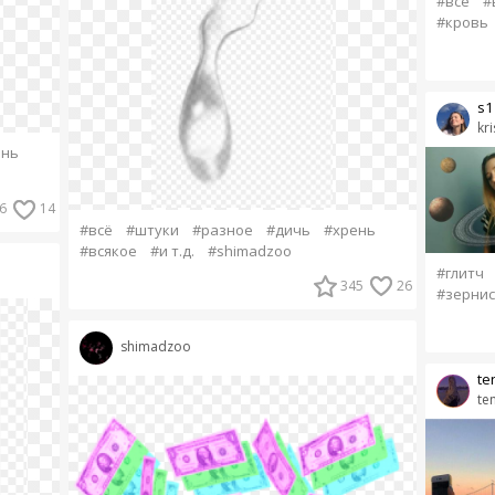
#всё
#
#кровь
s1
kr
ень
6
14
#всё
#штуки
#разное
#дичь
#хрень
#всякое
#и т.д.
#shimadzoo
#глитч
345
26
#зернис
shimadzoo
te
te