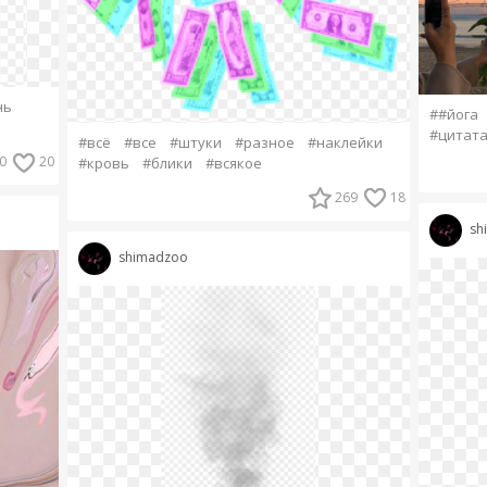
нь
##йога
#цитат
#всё
#все
#штуки
#разное
#наклейки
0
20
#кровь
#блики
#всякое
269
18
sh
shimadzoo