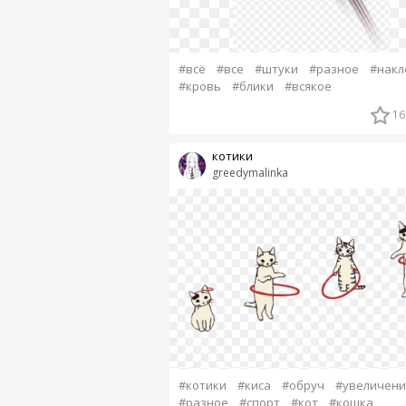
#всё
#все
#штуки
#разное
#накл
#кровь
#блики
#всякое
16
котики
greedymalinka
#котики
#киса
#обруч
#увеличени
#разное
#спорт
#кот
#кошка