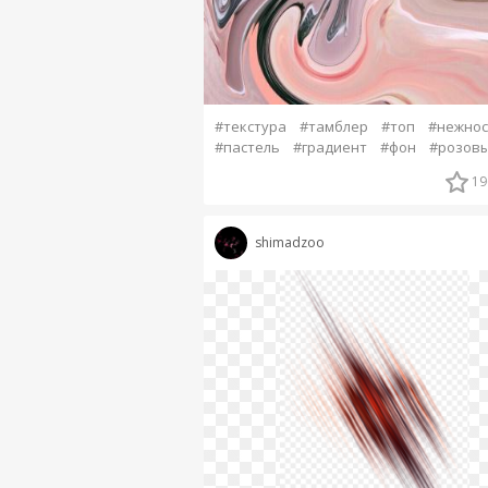
#текстура
#тамблер
#топ
#нежнос
#пастель
#градиент
#фон
#розов
19
shimadzoo