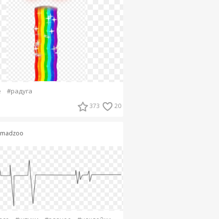
е
#радуга
373
20
imadzoo