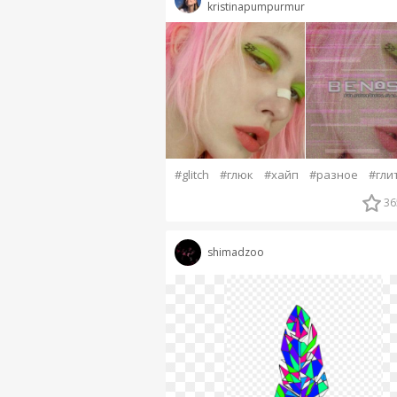
kristinapumpurmur
#glitch
#глюк
#хайп
#разное
#гли
36
shimadzoo