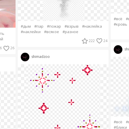
#всё
#
#кровь
#дым
#пар
#пожар
#взрыв
#наклейка
#наклейки
#всякое
#разное
ть
ый
222
24
6
26
sh
shimadzoo
#всё
#
#блики