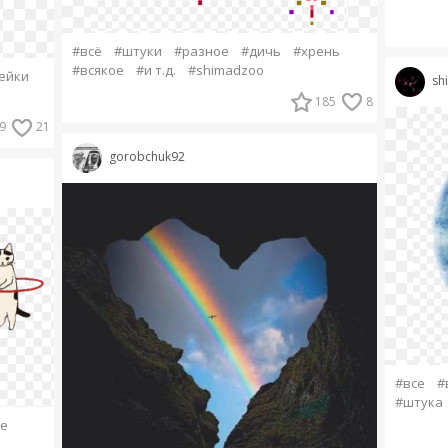
#всё
#штуки
#разное
#дичь
#хрень
#всякое
#и т.д.
#shimadzoo
ейки
sh
185
8
9
21
gorobchuk92
#все
#
#штука
е