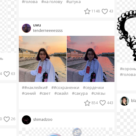
#голова
#на голову
#штука
1148
43
uwu
tenderneeeessss
нь
#корон
4
63
#голова
##наклейки#
##сохраненки
#сердечки
#синий
#свет
#смайл
#сакура
#слёзы
bl
854
443
0
26
shimadzoo