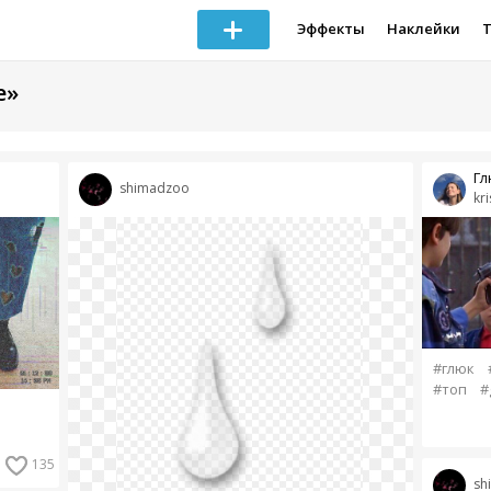
Эффекты
Наклейки
е»
Гл
shimadzoo
kr
#глюк
#топ
#
135
sh