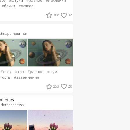
все
#штуки
#разное
#наклейки
#блики
#всякое
308
32
istinapumpurmur
#глюк
#топ
#разное
#шум
тость
#затемнение
253
20
ndernes
nderneeeessss