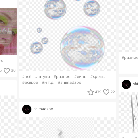
#разно
тч
5
30
#всё
#штуки
#разное
#дичь
#хрень
#всякое
#и т.д.
#shimadzoo
sh
439
22
shimadzoo