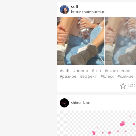
soft
kristinapumpurmur
#soft
#нежно
#топ
#осветление
#разное
#эффект
#блеск
#сияние
1472
shimadzoo