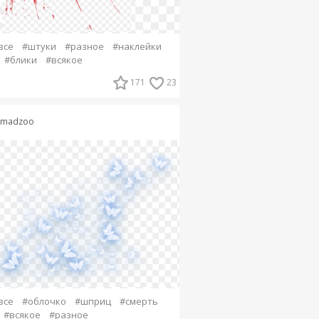
все
#штуки
#разное
#наклейки
#блики
#всякое
171
23
imadzoo
все
#облочко
#шприц
#смерть
#всякое
#разное