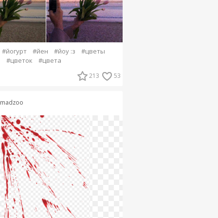
#йогурт
#йен
#йоу :з
#цветы
а
#цветок
#цвета
213
53
imadzoo