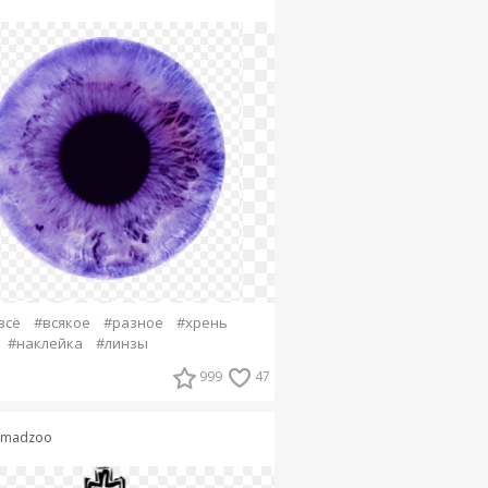
всё
#всякое
#разное
#хрень
#наклейка
#линзы
999
47
imadzoo