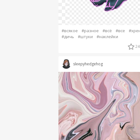
#всякое
#разное
#всё
#все
#хре
#дичь
#штуки
#наклейки
24
sleepyhedgehog