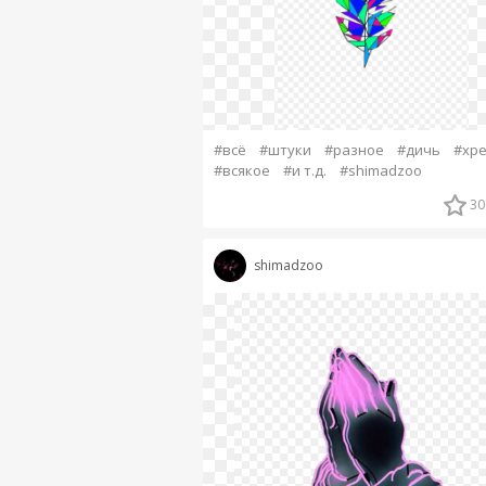
#всё
#штуки
#разное
#дичь
#хр
#всякое
#и т.д.
#shimadzoo
30
shimadzoo