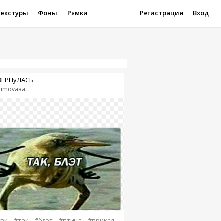
Текстуры
Фоны
Рамки
Регистрация
Вход
ВЕРНуЛАСЬ
rimovaaa
#вк
#так
#блэт
#птица
#прикол