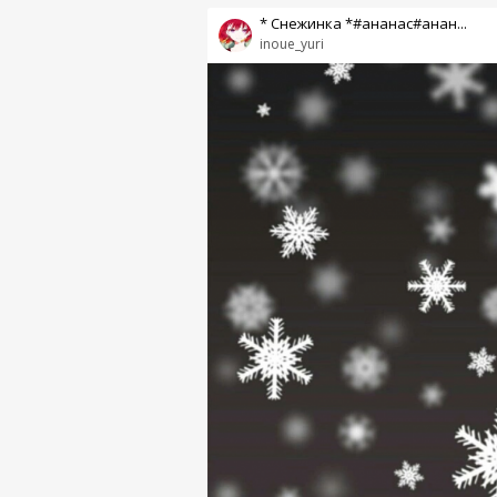
* Снежинка *#ананас#анан...
inoue_yuri