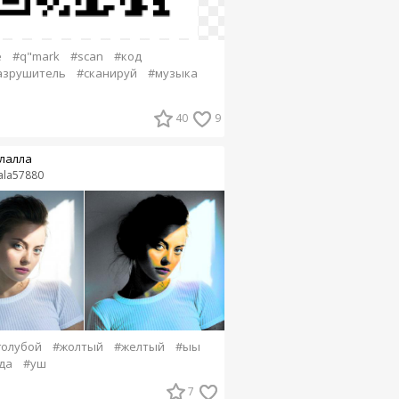
e
#q"mark
#scan
#код
разрушитель
#сканируй
#музыка
40
9
лалла
lala57880
голубой
#жолтый
#желтый
#ыы
да
#уш
7