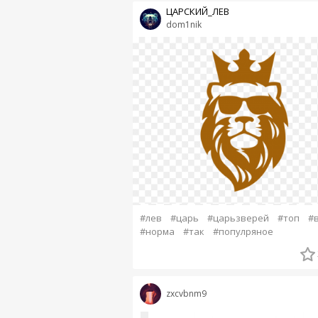
ЦАРСКИЙ_ЛЕВ
dom1nik
#лев
#царь
#царьзверей
#топ
#
#норма
#так
#популряное
zxcvbnm9