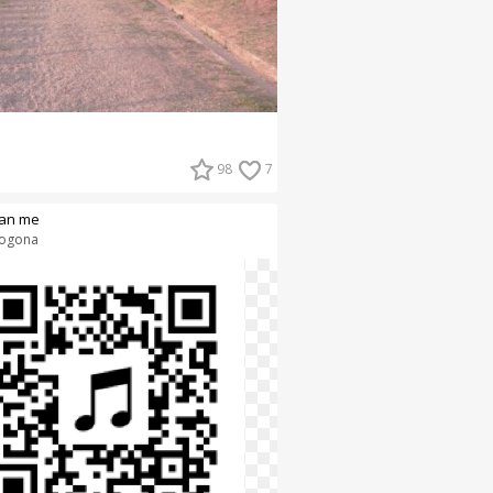
98
7
an me
rogona