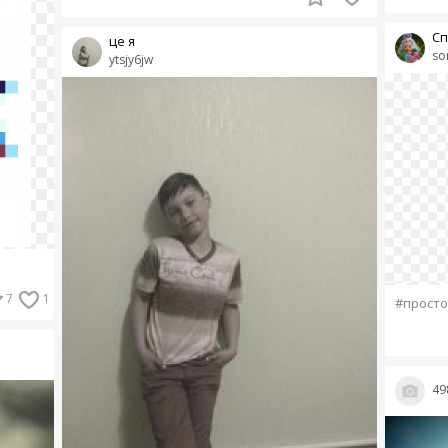
Сп
це я
so
ytsjy6jw
7
1
#просто
49