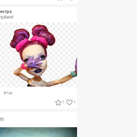
ектра
nyaland
#так
1
1
85