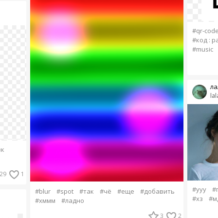
#qr-cod
#код : 
#music
ла
la
вк
29
1
#ууу
#
#blur
#spot
#так
#чё
#еще
#добавить
#хз
#м
#хммм
#ладно
3
2