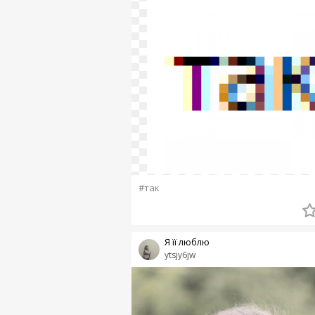
#так
Я її люблю
ytsjy6jw