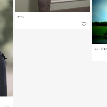
#так
1
#а
#пр