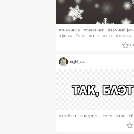
#снежинка
#снежинки
#тёмный фон
#фоны
#фон
#снег
#топ
#элитка
19
night_cat
#такблэт
#надпись
#мем
#так
#б