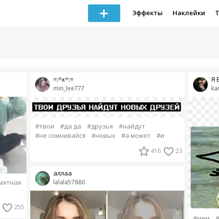
Эффекты
Наклейки
=:^x^:=
Я 
min_lee777
ka
#твои
#да да
#друзья
#найдут
#не сомнивайся
#новых
#а может
#и
416
23
аллаа
мятная
lalala57880
255
#мем