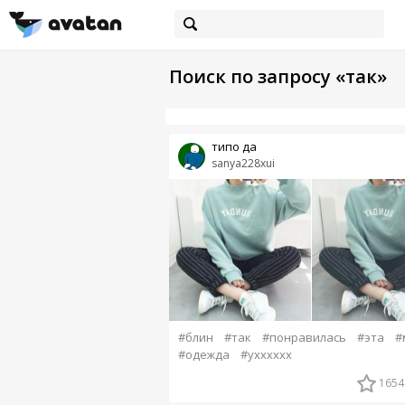
Поиск по запросу «так»
типо да
sanya228xui
#блин
#так
#понравилась
#эта
#
#одежда
#ухххххх
1654