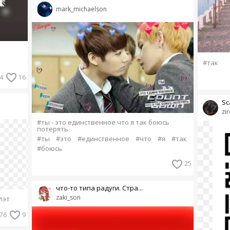
mark_michaelson
#так
4
16
Sc
zi
#ты - это единственное что я так боюсь
потерять
#ты
#это
#единственное
#что
#я
#так
#боюсь
25
что-то типа радуги. Стра...
zaki_son
лэт
76
9