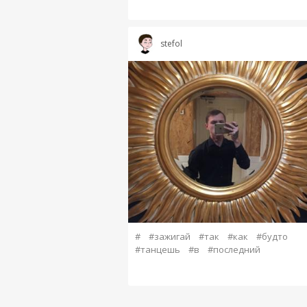
stefol
#
#зажигай
#так
#как
#будто
#танцешь
#в
#последний