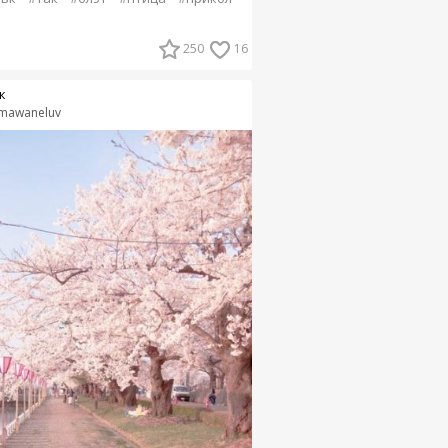
250
16
к
mawaneluv