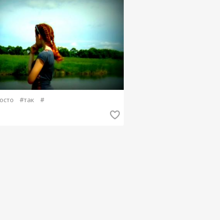
осто
#так
#