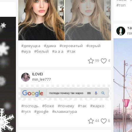
#топ
та
ro
#девущка
#дама
#сероватый
#серый
#муа
#белый
#а а а
#так
99
4
ILOVEI
min_lee777
#господь
#боже
#почему
#так
#жарко
#гугл
#google
#клавиатура
44
8