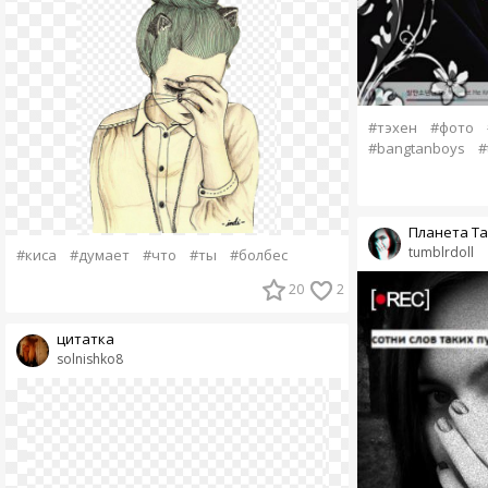
#тэхен
#фото
#bangtanboys
#
Планета Т
tumblrdoll
#киса
#думает
#что
#ты
#болбес
20
2
цитатка
solnishko8