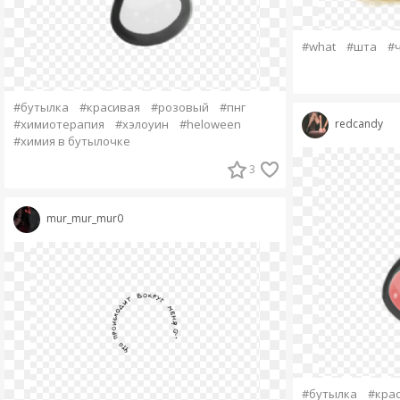
#what
#шта
#
#бутылка
#красивая
#розовый
#пнг
#химиотерапия
#хэлоуин
#heloween
redcandy
#химия в бутылочке
3
mur_mur_mur0
#бутылка
#кра