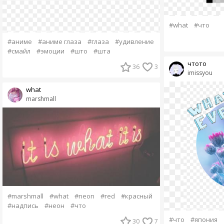
#what
#что
#аниме
#аниме глаза
#глаза
#удивление
#смайл
#эмоции
#што
#шта
чтото
36
3
imissyou
what
marshmall
#marshmall
#what
#neon
#red
#красный
#надпись
#неон
#что
#что
#япония
30
7