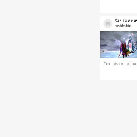
Хз что я н
mshhshin
#хз
#что
#лол