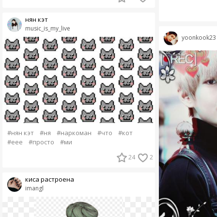
нян кэт
music_is_my_live
yoonkook23
#нян кэт
#ня
#наркоман
#что
#кот
#еее
#просто
#ми
24
2
киса растроена
imangl