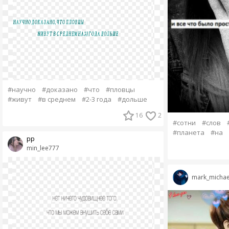
#научно
#доказано
#что
#пловцы
#живут
#в среднем
#2-3 года
#дольше
16
2
#сотни
#слов
#планета
#на
рр
min_lee777
mark_michae