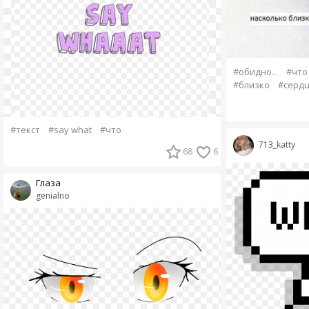
#обидно...
#что
#близко
#серд
#текст
#say what
#что
713_katty
68
6
Глаза
genialno