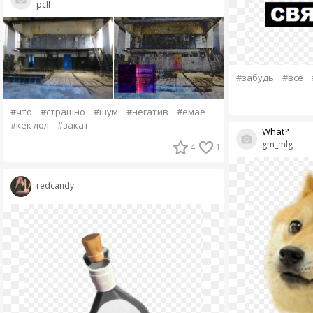
pcll
#забудь
#всё
#что
#страшно
#шум
#негатив
#емае
#кек лол
#закат
What?
gm_mlg
4
1
redcandy