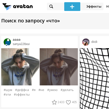
Эффекты
Н
Поиск по запросу «что»
аааа
diidi
sanya228xui
#шум
#деффка
#я
#не
#умею
#делать
#эти
#эффекты
2433
405