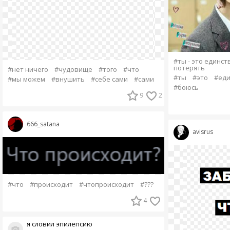
#ты - это единст
потерять
#нет ничего
#чудовище
#того
#что
#ты
#это
#еди
#мы можем
#внушить
#себе сами
#сами
#боюсь
9
2
666_satana
avisrus
#что
#происходит
#чтопроисходит
#???
4
я словил эпилепсию