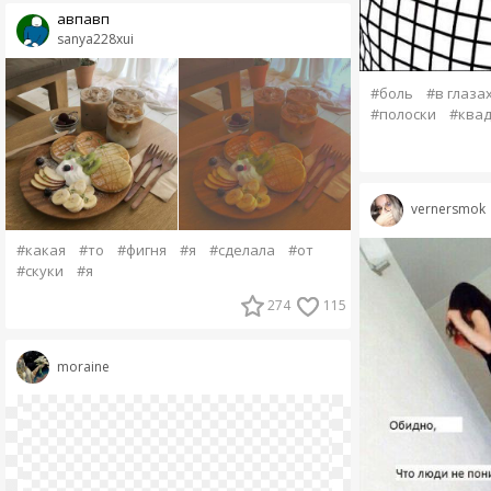
авпавп
sanya228xui
#боль
#в глаза
#полоски
#ква
vernersmok
#какая
#то
#фигня
#я
#сделала
#от
#скуки
#я
274
115
moraine