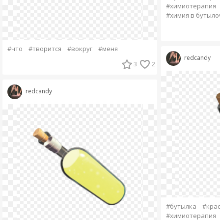
#химиотерапия
#химия в бутыло
#что
#творится
#вокруг
#меня
redcandy
3
2
redcandy
#бутылка
#кра
#химиотерапия