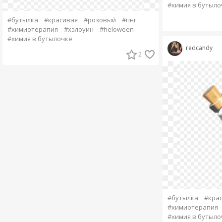
#химия в бутыло
#бутылка
#красивая
#розовый
#пнг
#химиотерапия
#хэлоуин
#heloween
#химия в бутылочке
redcandy
2
#бутылка
#кра
#химиотерапия
#химия в бутыло