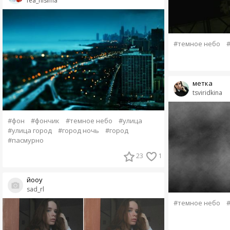
fea_nisima
#темное небо
метка
tsviridkina
#фон
#фончик
#темное небо
#улица
#улица город
#город ночь
#город
#пасмурно
23
1
йооу
sad_rl
#темное небо
#