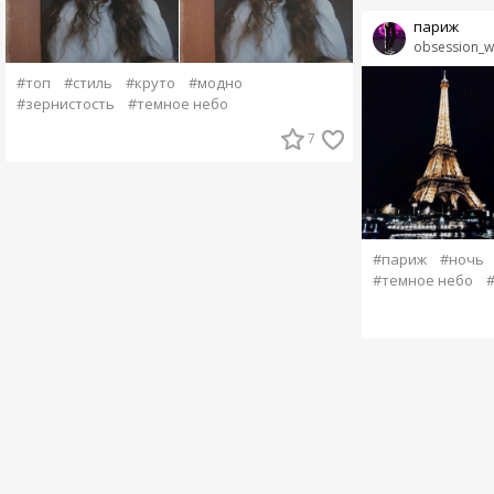
париж
obsession_wi
#топ
#стиль
#круто
#модно
#зернистость
#темное небо
7
#париж
#ночь
#темное небо