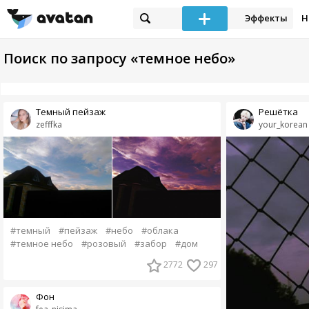
Эффекты
Н
Поиск по запросу «темное небо»
Темный пейзаж
Решётка
zefffka
your_korean
#темный
#пейзаж
#небо
#облака
#темное небо
#розовый
#забор
#дом
2772
297
Фон