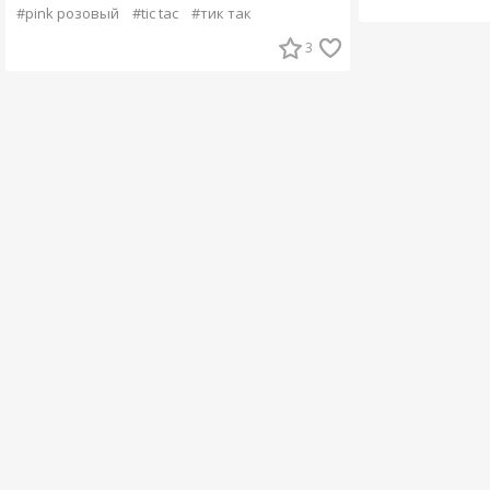
#pink розовый
#tic tac
#тик так
3