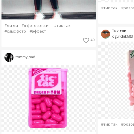
#тик так
#розо
#ми ми
#я фотоссессия
#тик так
Тик так
#симс фото
#эффект
ogurchik683
49
tommy_sad
#тик так
#розо