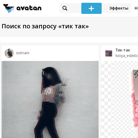
Эффекты
Н
Поиск по запросу «тик так»
Тик-так
sotriani
tvoya_esteti