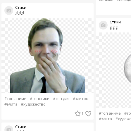
Стики
glglgl
Стики
glglgl
#топ аниме
#топстики
#топ для
#элиток
#элита
#художество
#топ аниме
#то
1
#элита
#художе
Стики