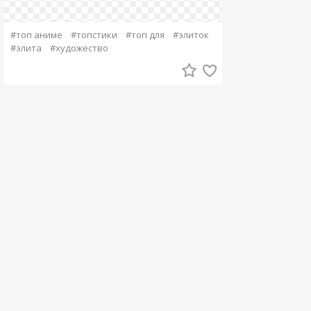
#топ аниме
#топстики
#топ для
#элиток
#элита
#художество