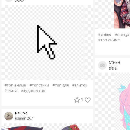
#anime
#manga
#топ аниме
Стики
glglgl
#топ аниме
#топстики
#топ для
#элиток
#элита
#художество
3
няшо2
usami1267