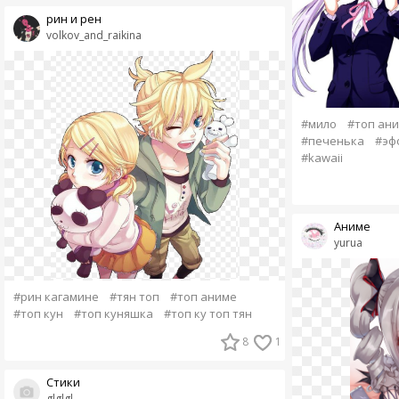
рин и рен
volkov_and_raikina
#мило
#топ ан
#печенька
#эф
#kawaii
Аниме
yurua
#рин кагамине
#тян топ
#топ аниме
#топ кун
#топ куняшка
#топ ку топ тян
8
1
Стики
glglgl