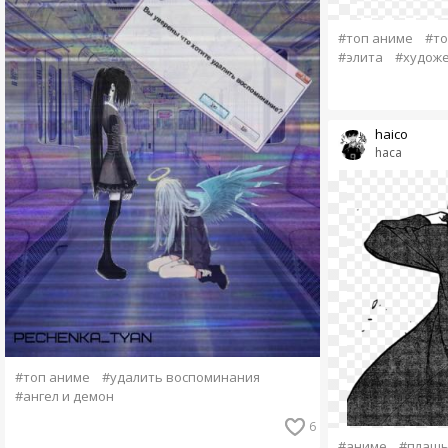
#топ аниме
#то
#элита
#художе
haico
haca
#топ аниме
#удалить воспоминания
#ангел и демон
6
#аниме
#плащ