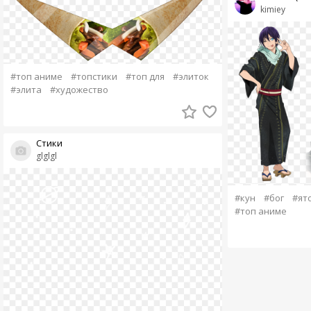
kimiey
#топ аниме
#топстики
#топ для
#элиток
#элита
#художество
Стики
glglgl
#кун
#бог
#ят
#топ аниме