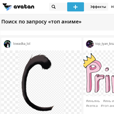
Эффекты
Н
Поиск по запросу «топ аниме»
lowadka_lol
top_tyan_kis
#иньянь
#инь и
#кепка
#топ ан