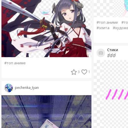
#топ аниме
#то
#элита
#художе
Стики
glglgl
#топ аниме
3
1
pechenka_tyan