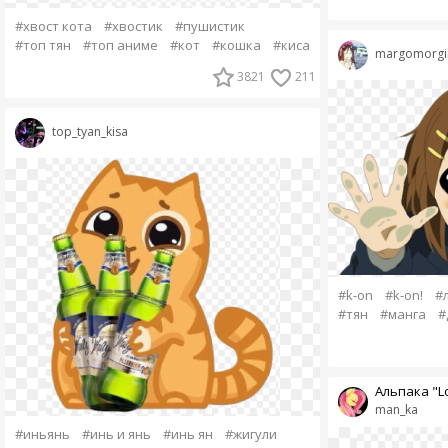
#хвост кота
#хвостик
#пушистик
#топ тян
#топ аниме
#кот
#кошка
#киса
margomorgi
3821
211
top_tyan_kisa
#k-on
#k-on!
#
#тян
#манга
#
Альпака "Lo
man_ka
#иньянь
#инь и янь
#инь ян
#жигули