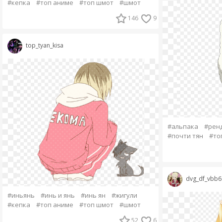
#кепка
#топ аниме
#топ шмот
#шмот
146
9
top_tyan_kisa
#альпака
#рен
#почти тян
#то
dvg_df_vbb6
#иньянь
#инь и янь
#инь ян
#жигули
#кепка
#топ аниме
#топ шмот
#шмот
52
6