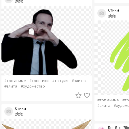
glglgl
Стики
glglgl
#топ аниме
#топстики
#топ для
#элиток
#элита
#художество
#топ аниме
#то
#элита
#художе
Стики
glglgl
Бог Ято (Яб