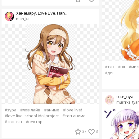
Ханамару. Love Live. Han...
man_ka
#тян
#ня
#мил
#дес
cute_nya
murrrka_tya
#зура
#лов лайв
#аниме
#love live!
#love live! school idol project
#топ аниме
#топ тян
#вектор
37
3