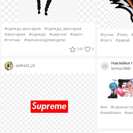
#одежда аватария
#одежда_аватария
#аватария
#одежда
#шмотки
#шмот
#гуччи
#тигр
#топчик
#прическидлямодели
#патч
#давай
246
6
Наклейки то
sasha22_22
lermurr868
#ня
#каринаст
#смайлики
#см