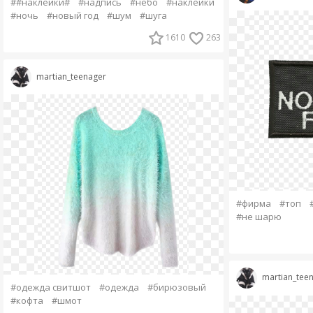
##наклейки#
#надпись
#небо
#наклейки
#ночь
#новый год
#шум
#шуга
1610
263
martian_teenager
#фирма
#топ
#не шарю
martian_tee
#одежда свитшот
#одежда
#бирюзовый
#кофта
#шмот