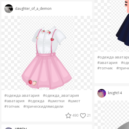
daughter_of_a_demon
#одежда аватар
#аватария
#од
#топчик
#прич
knight14
#одежда аватария
#одежда_аватария
#аватария
#одежда
#шмотки
#шмот
#топчик
#прическидлямодели
490
21
цветы