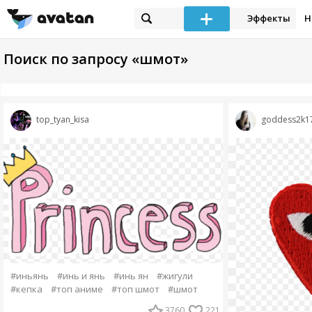
Эффекты
Н
Поиск по запросу «шмот»
top_tyan_kisa
goddess2k1
#иньянь
#инь и янь
#инь ян
#жигули
#кепка
#топ аниме
#топ шмот
#шмот
3760
221