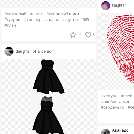
knight14
#хайповый
#шмот
#хайповый шмот
#суприм
#трешер
#палас
#спутник 1985
#плэй
194
8
daughter_of_a_demon
#кежуал
#плей 
#плейдегарсон
#сердечько
#с
Авакадо