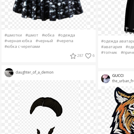
#шмотки
#шмот
#юбка
#одежда
#черная юбка
#черный
#черепа
#одежда аватар
#юбка с черепами
#аватария
#од
#топчик
#прич
287
6
daughter_of_a_demon
GUCCI
the_urban_f