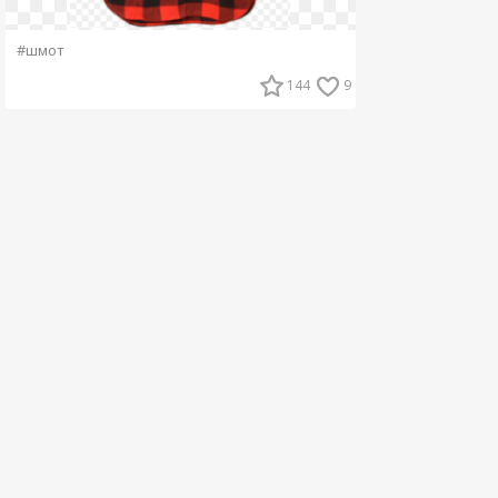
#шмот
144
9