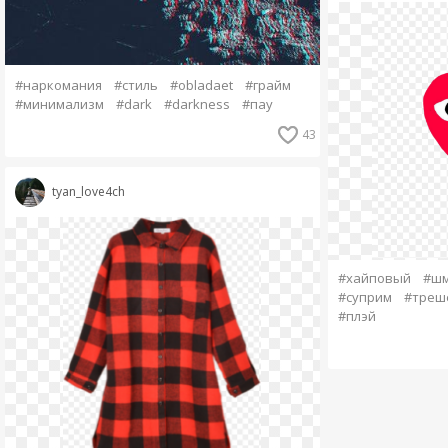
#наркомания
#стиль
#obladaet
#грайм
#минимализм
#dark
#darkness
#пау
43
tyan_love4ch
#хайповый
#ш
#суприм
#треш
#плэй