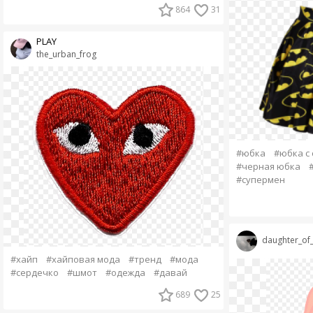
864
31
PLAY
the_urban_frog
#юбка
#юбка с
#черная юбка
#супермен
daughter_o
#хайп
#хайповая мода
#тренд
#мода
#сердечко
#шмот
#одежда
#давай
689
25