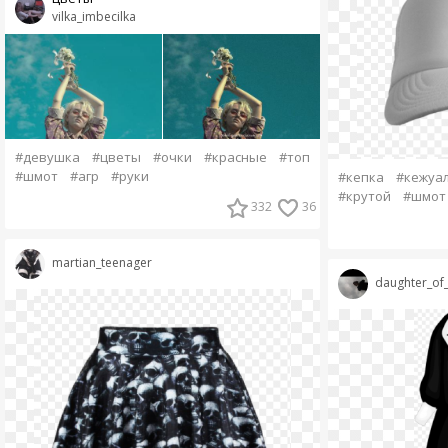
vilka_imbecilka
#девушка
#цветы
#очки
#красные
#топ
#шмот
#агр
#руки
#кепка
#кежуа
#крутой
#шмот
332
36
martian_teenager
daughter_o