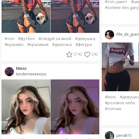
#топ_шмот
#шм
#comme des garç
fille_de_guer
#топ
#футбол
#следуй за мной
#девушка
#красиво
#красивая
#девочка
#фигура
2742
242
Мило
tenderneeeessss
#levis
#девушк
#розовое небо
#топчик
persik15