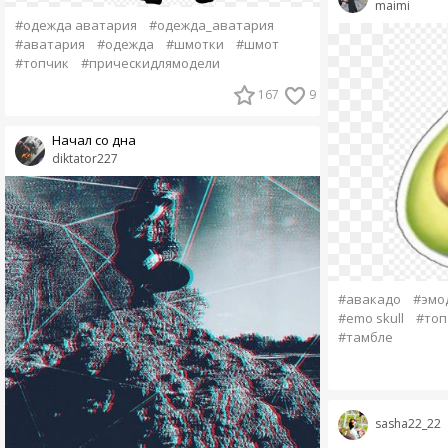
maimi
#одежда аватария
#одежда_аватария
#аватария
#одежда
#шмотки
#шмот
#топчик
#прическидлямодели
167
9
Начал со дна
diktator227
#авакадо
#эмо
#emo skull
#топ
#тамбле
sasha22_22