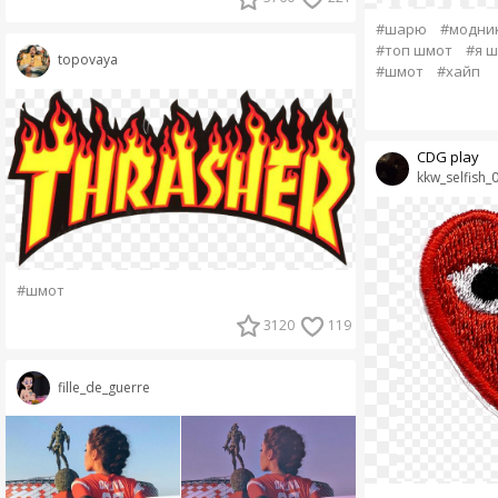
#шарю
#модни
#топ шмот
#я ш
topovaya
#шмот
#хайп
CDG play
kkw_selfish_
#шмот
3120
119
fille_de_guerre